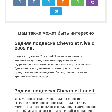
Вам также может быть интересно
Задняя подвеска Chevrolet Niva с
2009 г.в.
Задняя подвеска Chevrolet Niva — зависимая, с
винтовыми цилиндрическими пружинами и
гидравлическими телескопическими амортизаторами.
Две нижние продольные штанги препятствуют
продольному перемещению балки, две верхние —
вращению балки вокруг…
Задняя подвеска Chevrolet Lacetti
Углы установки колес Развал задних колес, град
-1°10’±45′ Схождение задних колес, град 0°12’±10′
Моменты затяжки резьбовых соединений Наименование
деталей Момент затяжки, Н-м (кгс-м) Гайки крепления