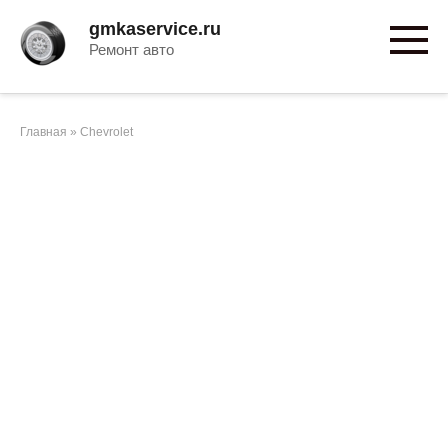
Перейти
gmkaservice.ru
к
Ремонт авто
контенту
Главная
»
Chevrolet