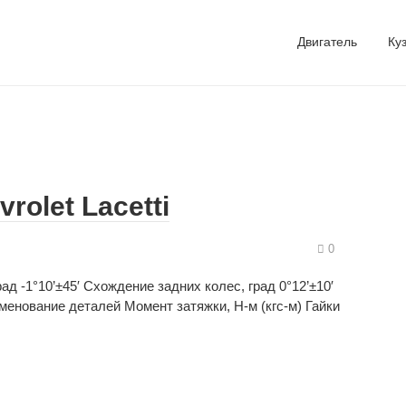
Двигатель
Ку
rolet Lacetti
0
ад -1°10’±45′ Схождение задних колес, град 0°12’±10′
енование деталей Момент затяжки, Н-м (кгс-м) Гайки