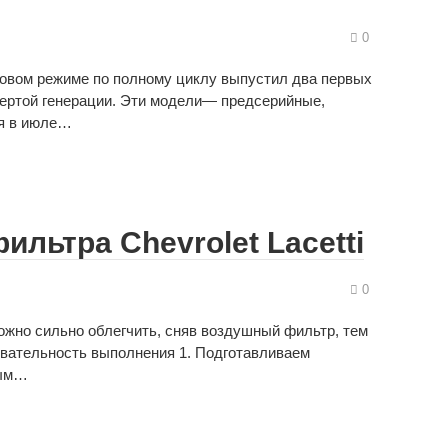
0
стовом режиме по полному циклу выпустил два первых
твертой генерации. Эти модели— предсерийные,
ся в июле…
льтра Chevrolet Lacetti
0
ожно сильно облегчить, сняв воздушный фильтр, тем
овательность выполнения 1. Подготавливаем
вым…