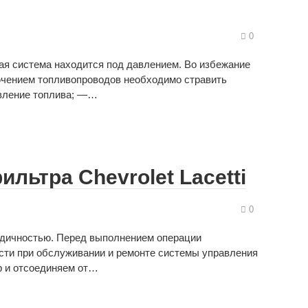
0
ая система находится под давлением. Во избежание
ючением топливопроводов необходимо стравить
авление топлива; —…
льтра Chevrolet Lacetti
0
одичностью. Перед выполнением операции
ости при обслуживании и ремонте системы управления
р и отсоединяем от…