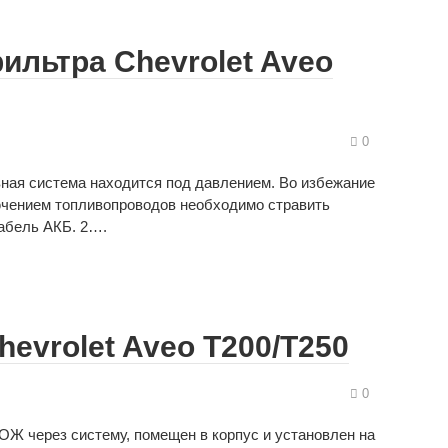
ильтра Chevrolet Aveo
0
вная система находится под давлением. Во избежание
ючением топливопроводов необходимо стравить
абель АКБ. 2….
evrolet Aveo Т200/Т250
0
ОЖ через систему, помещен в корпус и установлен на