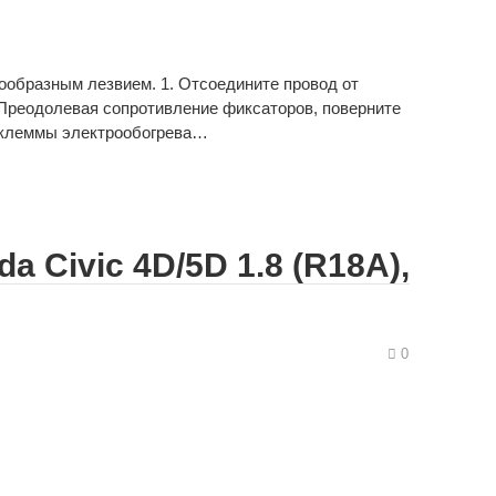
тообразным лезвием. 1. Отсоедините провод от
 Преодолевая сопротивление фиксаторов, поверните
 клеммы электрообогрева…
a Civic 4D/5D 1.8 (R18A),
0