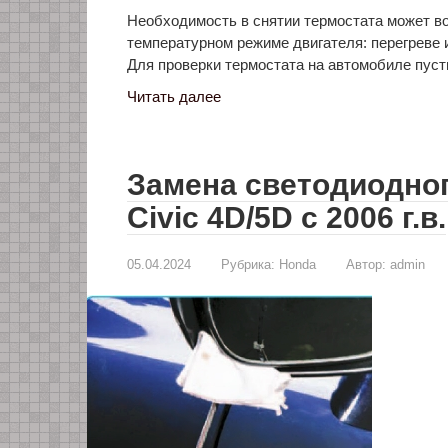
Необходимость в снятии термостата может во
температурном режиме двигателя: перегреве 
Для проверки термостата на автомобиле пус
Читать далее
Замена светодиодно
Civic 4D/5D с 2006 г.в.
05.04.2024
Рубрика:
Honda
Автор:
admin