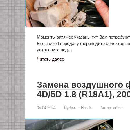
Моменты затяжек указаны тут Вам потребуются
Включите I передачу (переведите селектор а
установите под…
Читать далее
Замена воздушного ф
4D/5D 1.8 (R18A1), 200
05.04.2024
Рубрика:
Honda
Автор:
admin