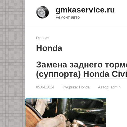
Перейти
gmkaservice.ru
к
контенту
Ремонт авто
Главная
Honda
Замена заднего торм
(суппорта) Honda Civi
05.04.2024
Рубрика:
Honda
Автор:
admin