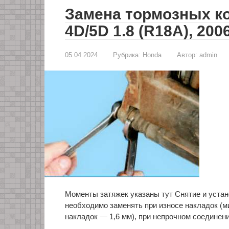
Замена тормозных ко
4D/5D 1.8 (R18A), 200
05.04.2024
Рубрика:
Honda
Автор:
admin
Моменты затяжек указаны тут Снятие и уста
необходимо заменять при износе накладок (
накладок — 1,6 мм), при непрочном соедине