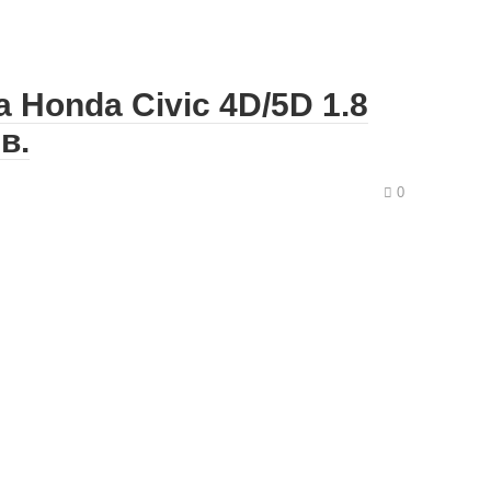
 Honda Civic 4D/5D 1.8
в.
0