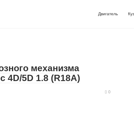
Двигатель
Ку
озного механизма
c 4D/5D 1.8 (R18A)
0