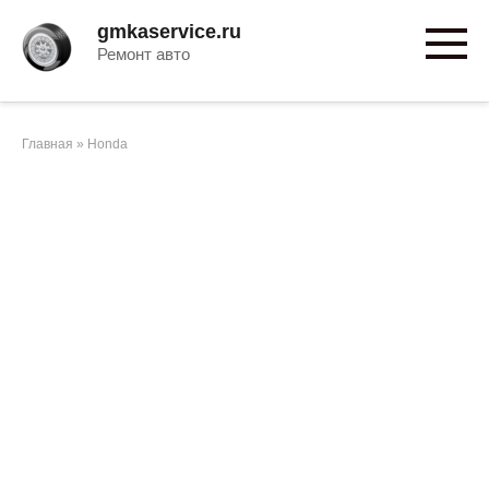
Перейти
gmkaservice.ru
к
Ремонт авто
контенту
Главная
»
Honda