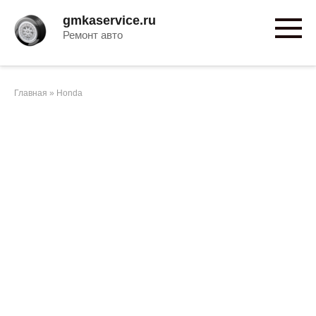
Перейти
gmkaservice.ru
к
Ремонт авто
контенту
Главная
»
Honda