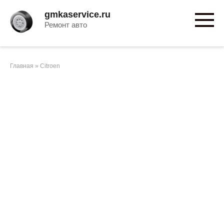
Перейти
gmkaservice.ru
к
Ремонт авто
контенту
Главная
»
Citroen