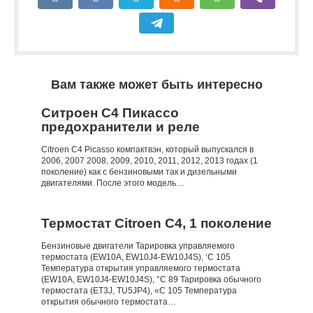
Вам также может быть интересно
Ситроен С4 Пикассо
предохранители и реле
Citroen C4 Picasso компактвэн, который выпускался в
2006, 2007 2008, 2009, 2010, 2011, 2012, 2013 годах (1
поколение) как с бензиновыми так и дизельными
двигателями. После этого модель…
Термостат Citroen C4, 1 поколение
Бензиновые двигатели Тарировка управляемого
термостата (EW10A, EW10J4-EW10J4S), ‘С 105
Температура открытия управляемого термостата
(EW10A, EW10J4-EW10J4S), °С 89 Тарировка обычного
термостата (ET3J, TU5JP4), «С 105 Температура
открытия обычного термостата…