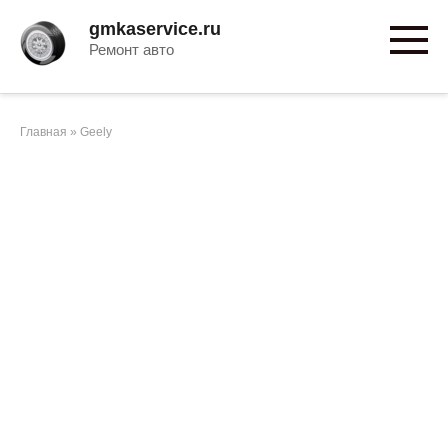
Перейти
gmkaservice.ru
к
Ремонт авто
контенту
Главная
»
Geely