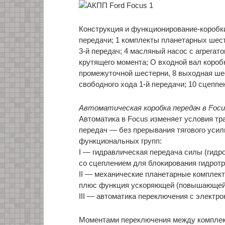
Конструкция и функционирование-коробки
передачи; 1 комплекты планетарных шест
3-й передач; 4 масляный насос с агрегат
крутящего момента; О входной вал короб
промежуточной шестерни, 8 выходная ше
свободного хода 1-й передачи; 10 сцеппе
Автоматическая коробка передач в Foc
Автоматика в Focus изменяет условия тр
передач — без прерывания тягового усили
функциональных групп:
I — гидравлическая передача силы (гид
со сцеплением для блокирования гидрот
II — механические планетарные комплек
плюс функция ускоряющей (повышающей) 
III — автоматика переключения с электр
Моментами переключения между комплек