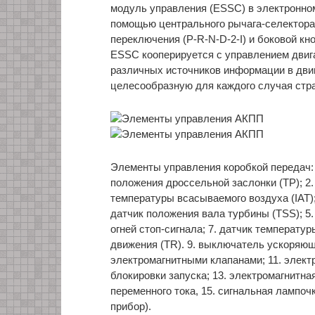
модуль управления (ESSC) в электронно
помощью центрального рычага-селектора
переключения (P-R-N-D-2-I) и боковой 
ESSC кооперируется с управлением двига
различных источников информации в двиг
целесообразную для каждого случая стр
Элементы управления коробкой передач:
положения дроссельной заслонки (TP); 2
температуры всасываемого воздуха (IAT);
датчик положения вала турбины (TSS); 5.
огней стоп-сигнала; 7. датчик температур
движения (TR). 9. выключатель ускоряющ
электромагнитными клапанами; 11. электр
блокировки запуска; 13. электромагнитна
переменного тока, 15. сигнальная лампоч
прибор).