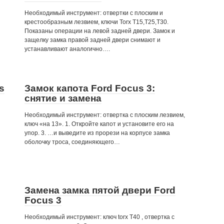
Необходимый инструмент: отвертки с плоским и
крестообразным лезвием, ключи Torx Т15,Т25,Т30.
Показаны операции на левой задней двери. Замок и
защелку замка правой задней двери снимают и
устанавливают аналогично….
s
Замок капота Ford Focus 3:
снятие и замена
Необходимый инструмент: отвертка с плоским лезвием,
ключ «на 13». 1. Откройте капот и установите его на
упор. 3. …и выведите из прорези на корпусе замка
оболочку троса, соединяющего…
Замена замка пятой двери Ford
Focus 3
Необходимый инструмент: ключ torx Т40 , отвертка с