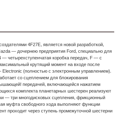
 создателями 4F27E, является новой разработкой,
azda — дочернею предприятия Ford, специально для
 4 — четырехступенчатая коробка передач, F — с
— максимальный крутящий момент на входе после
 Electronic (полностью с электронным управлением).
работает со сцеплением для блокирования
вышающей! передачей, включающейся нажатием
ющихся комплекта планетарных шестерен реализуют
и — три многодисковых сцепления, фрикционный
овая муфта свободного хода выполняют функции
ент проходит через ступень промежуточной шестерни