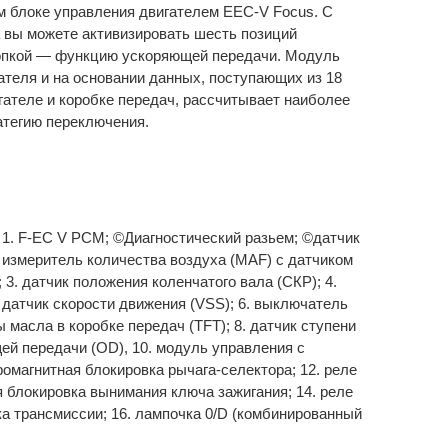
м блоке управления двигателем EEC-V Focus. С
 вы можете активизировать шесть позиций
кнопкой — функцию ускоряющей передачи. Модуль
теля и на основании данных, поступающих из 18
ателе и коробке передач, рассчитывает наиболее
атегию переключения.
 1. F-EC V РСМ; ©Диагностический разьем; ©датчик
. измеритель количества воздуха (MAF) с датчиком
 3. датчик положения коленчатого вала (СКР); 4.
 датчик скорости движения (VSS); 6. выключатель
ы масла в коробке передач (TFT); 8. датчик ступени
ей передачи (OD), 10. модуль управления с
омагнитная блокировка рычага-селектора; 12. реле
я блокировка вынимания ключа зажигания; 14. реле
ка трансмиссии; 16. лампочка 0/D (комбинированный