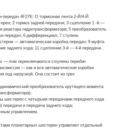
-передач 4F27E: О тормозная лента 2-Й/4-Й
ерен; 2 тормоз задней передачи; 3 сцепление 1 -й —
ом реактора гидротрансформатора; 5 преобразователь
ки передач; 6 дифференциал; 7 ступень
стерня — автоматическая коробка передач; 9 муфта
ние заднего хода; 11 сцепление 3-й — 4-й передачи.
us — так переключаются ступени передач
ансмиссии — как и все автоматические коробки
я под нагрузкой. Она состоит из трех
родинамический преобразователь крутящего момента
рансформатора);
ты шестерен с четырьмя передачами переднего хода
передачи и передача заднего хода;
онным управлением.
тами планетарных шестерен управляет отдельный