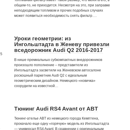
Топливный фильтр имеет такой размер, что менять его, в
общем-то, не приходится. Несмотря на это, при заправке
неподходящим топливом и прочих подобных случаях
может появиться необходимость снять фильтр….
Уроки геометрии: из
Ингольштадта в Женеву привезли
вседорожник Audi Q2 2016-2017
15
В нише премиальных субкомпактных внедорожников
произошло пополнение – представители из
Ингольштадта засветили на Женевском автосалоне
роскошный паркетник Audi Q2 с идеальным
геометрическим дизайном. Немецкого «новичка»
соорудили на известной…
Тюнинг Audi RS4 Avant от ABT
Тюнинг-ателье ABT из немецкого города Кемптена,
прокачало еще одну «горячую» модель из Ингольштадта
— универсал RS4 Avant. В сравнении с оригинальным
,