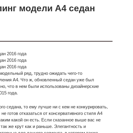
линг модели A4 седан
 модельный ряд, трудно ожидать чего-то
оления A4. Что ж, обновленный седан уже был
но, что в нем были использованы дизайнерские
15 года.
го седана, то ему лучше ни с кем не конкурировать,
 не готов отказаться от консервативного стиля A4
аким какой он есть. Если сказанное выше вас не
 так же крут как и раньше. Элегантность и
ктерные для данного сегмента, в котором также