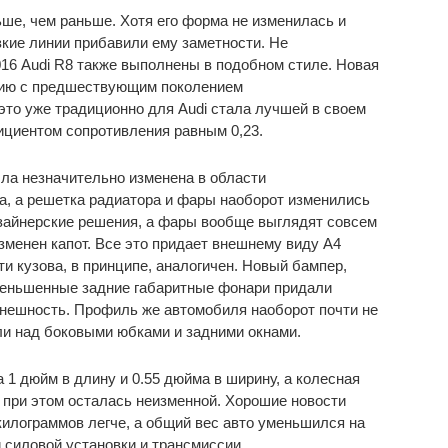
ьше, чем раньше. Хотя его форма не изменилась и
зкие линии прибавили ему заметности. Не
016 Audi R8 также выполнены в подобном стиле. Новая
нию с предшествующим поколением
то уже традиционно для Audi стала лучшей в своем
ициентом сопротивления равным 0,23.
ла незначительно изменена в области
а, а решетка радиатора и фары наоборот изменились
зайнерские решения, а фары вообще выглядят совсем
изменен капот. Все это придает внешнему виду A4
и кузова, в принципе, аналогичен. Новый бампер,
уменьшенные задние габаритные фонари придали
нешность. Профиль же автомобиля наоборот почти не
али над боковыми юбками и задними окнами.
 1 дюйм в длину и 0.55 дюйма в ширину, а колесная
а при этом осталась неизменной. Хорошие новости
 килограммов легче, а общий вес авто уменьшился на
й силовой установки и трансмиссии.