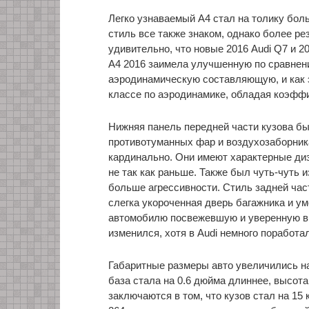
Легко узнаваемый A4 стал на толику бол
стиль все также знаком, однако более ре
удивительно, что новые 2016 Audi Q7 и 2
A4 2016 заимела улучшенную по сравне
аэродинамическую составляющую, и как э
классе по аэродинамике, обладая коэфф
Нижняя панель передней части кузова бы
противотуманных фар и воздухозаборник
кардинально. Они имеют характерные ди
не так как раньше. Также был чуть-чуть 
больше агрессивности. Стиль задней част
слегка укороченная дверь багажника и 
автомобилю посвежевшую и уверенную в
изменился, хотя в Audi немного поработ
Габаритные размеры авто увеличились на
база стала на 0.6 дюйма длиннее, высот
заключаются в том, что кузов стал на 15