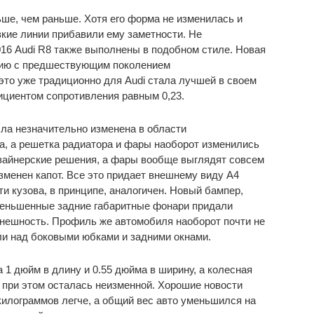
ьше, чем раньше. Хотя его форма не изменилась и
зкие линии прибавили ему заметности. Не
016 Audi R8 также выполнены в подобном стиле. Новая
нию с предшествующим поколением
то уже традиционно для Audi стала лучшей в своем
ициентом сопротивления равным 0,23.
ла незначительно изменена в области
а, а решетка радиатора и фары наоборот изменились
зайнерские решения, а фары вообще выглядят совсем
изменен капот. Все это придает внешнему виду A4
и кузова, в принципе, аналогичен. Новый бампер,
уменьшенные задние габаритные фонари придали
нешность. Профиль же автомобиля наоборот почти не
али над боковыми юбками и задними окнами.
 1 дюйм в длину и 0.55 дюйма в ширину, а колесная
а при этом осталась неизменной. Хорошие новости
 килограммов легче, а общий вес авто уменьшился на