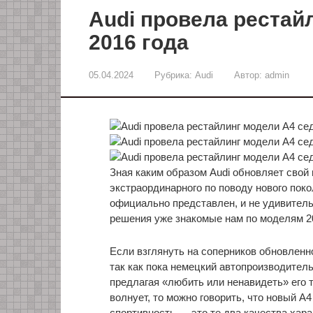
Audi провела рестай
2016 года
05.04.2024
Рубрика:
Audi
Автор:
admin
Зная каким образом Audi обновляет свой
экстраординарного по поводу нового пок
официально представлен, и не удивитель
решения уже знакомые нам по моделям 20
Если взглянуть на соперников обновленно
так как пока немецкий автопроизводитель
предлагая «любить или ненавидеть» его т
волнует, то можно говорить, что новый A4
спортивность — это те два качества хара