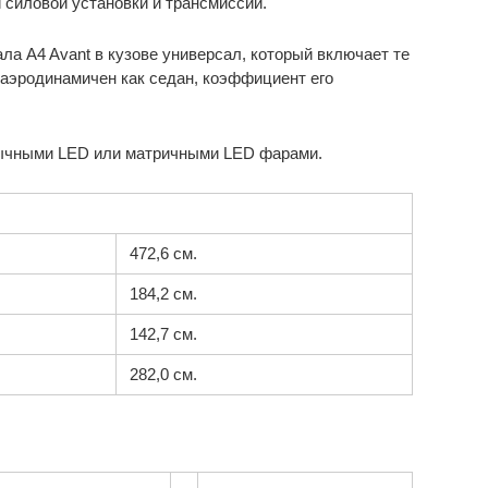
й силовой установки и трансмиссии.
ала A4 Avant в кузове универсал, который включает те
 аэродинамичен как седан, коэффициент его
ычными LED или матричными LED фарами.
472,6 см.
184,2 см.
142,7 см.
282,0 см.