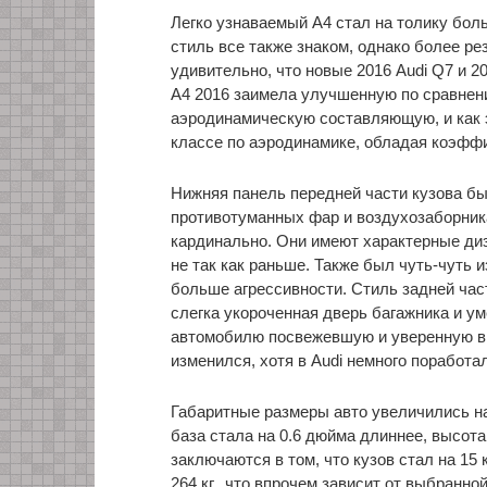
Легко узнаваемый A4 стал на толику бол
стиль все также знаком, однако более ре
удивительно, что новые 2016 Audi Q7 и 2
A4 2016 заимела улучшенную по сравне
аэродинамическую составляющую, и как э
классе по аэродинамике, обладая коэфф
Нижняя панель передней части кузова бы
противотуманных фар и воздухозаборник
кардинально. Они имеют характерные ди
не так как раньше. Также был чуть-чуть 
больше агрессивности. Стиль задней част
слегка укороченная дверь багажника и 
автомобилю посвежевшую и уверенную в
изменился, хотя в Audi немного поработ
Габаритные размеры авто увеличились на
база стала на 0.6 дюйма длиннее, высот
заключаются в том, что кузов стал на 15
264 кг., что впрочем зависит от выбранно