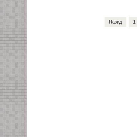
Пагинация
Назад
1
записей