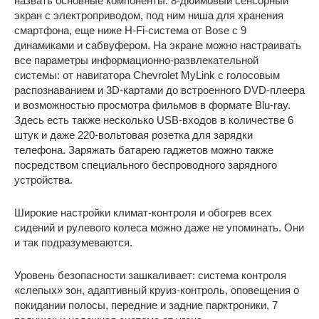
назвать основные компоненты: 8-дюймовый сенсорный
экран с электроприводом, под ним ниша для хранения
смартфона, еще ниже H-Fi-система от Bose с 9
динамиками и сабвуфером. На экране можно настраивать
все параметры информационно-развлекательной
системы: от навигатора Chevrolet MyLink с голосовым
распознаванием и 3D-картами до встроенного DVD-плеера
и возможностью просмотра фильмов в формате Blu-ray.
Здесь есть также несколько USB-входов в количестве 6
штук и даже 220-вольтовая розетка для зарядки
телефона. Заряжать батарею гаджетов можно также
посредством специального беспроводного зарядного
устройства.
Широкие настройки климат-контроля и обогрев всех
сидений и рулевого колеса можно даже не упоминать. Они
и так подразумеваются.
Уровень безопасности зашкаливает: система контроля
«слепых» зон, адаптивный круиз-контроль, оповещения о
покидании полосы, передние и задние парктроники, 7