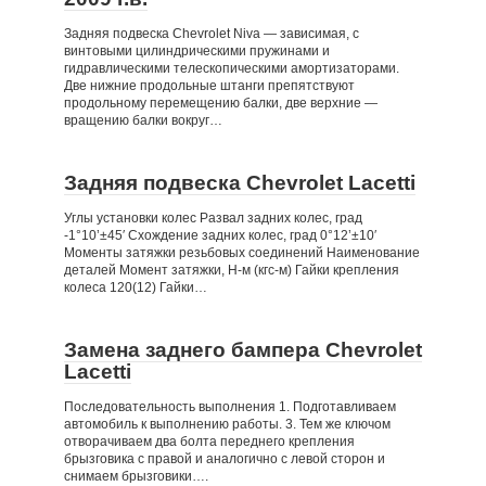
Задняя подвеска Chevrolet Niva — зависимая, с
винтовыми цилиндрическими пружинами и
гидравлическими телескопическими амортизаторами.
Две нижние продольные штанги препятствуют
продольному перемещению балки, две верхние —
вращению балки вокруг…
Задняя подвеска Chevrolet Lacetti
Углы установки колес Развал задних колес, град
-1°10’±45′ Схождение задних колес, град 0°12’±10′
Моменты затяжки резьбовых соединений Наименование
деталей Момент затяжки, Н-м (кгс-м) Гайки крепления
колеса 120(12) Гайки…
Замена заднего бампера Chevrolet
Lacetti
Последовательность выполнения 1. Подготавливаем
автомобиль к выполнению работы. 3. Тем же ключом
отворачиваем два болта переднего крепления
брызговика с правой и аналогично с левой сторон и
снимаем брызговики….