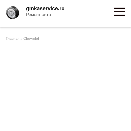
Перейти
gmkaservice.ru
к
Ремонт авто
контенту
Главная
»
Chevrolet