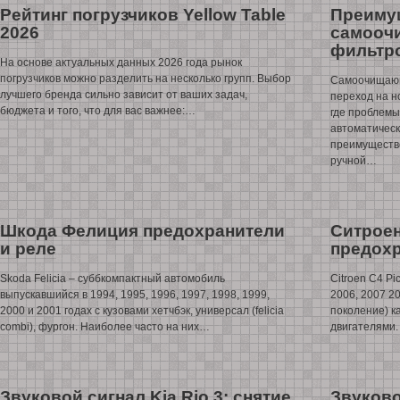
Рейтинг погрузчиков Yellow Table
Преиму
2026
самооч
фильтро
На основе актуальных данных 2026 года рынок
погрузчиков можно разделить на несколько групп. Выбор
Самоочищающ
лучшего бренда сильно зависит от ваших задач,
переход на н
бюджета и того, что для вас важнее:…
где проблем
автоматическ
преимуществ
ручной…
Шкода Фелиция предохранители
Ситроен
и реле
предохр
Skoda Felicia – суббкомпактный автомобиль
Citroen C4 Pi
выпускавшийся в 1994, 1995, 1996, 1997, 1998, 1999,
2006, 2007 20
2000 и 2001 годах с кузовами хетчбэк, универсал (felicia
поколение) к
combi), фургон. Наиболее часто на них…
двигателями.
Звуковой сигнал Kia Rio 3: снятие
Звуково