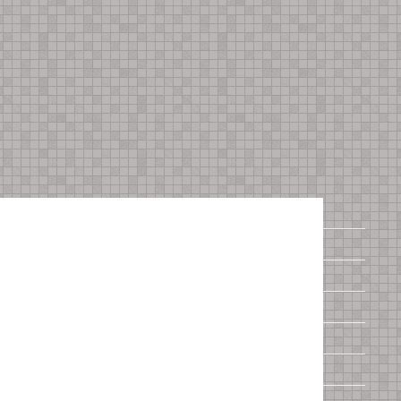
Acura
Alfa Romeo
Audi
BMW
Cadillac
Chery
Chevrolet