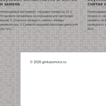
и замена
снятие 
Необходимый инструмент: торцовая головка на 10. 1.
Необходимый 
Установите автомобиль на подъемник или смотровую
провод от «м
канаву. 2. Отцепите провод от «минус» клеммы
Нажмите на ф
аккумулятора. 3. Снимите передний брызговик двигателя
проводов от 
(см. тут)….
болт…
© 2026 gmkaservice.ru