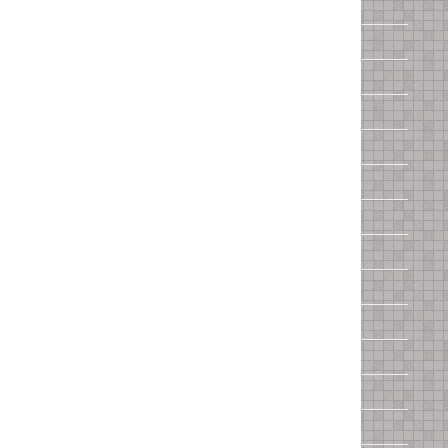
Iveco
Jaguar
Jeep
KIA
Lada
Land Rover
Lexus
Lifan
Lincoln
Mazda
Mercedes
Mitsubishi
Nissan