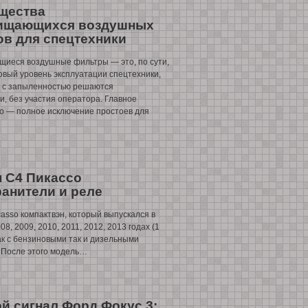
щества
ищающихся воздушных
в для спецтехники
иеся воздушные фильтры — это, по сути,
овый уровень эксплуатации спецтехники,
ы с запыленностью решаются
и, без участия оператора. Главное
о — полное исключение простоев для
 С4 Пикассо
анители и реле
casso компактвэн, который выпускался в
08, 2009, 2010, 2011, 2012, 2013 годах (1
ак с бензиновыми так и дизельными
 После этого модель…
й сигнал Форд Фокус 3: