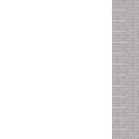
Opel
Peugeot
Porsche
Renault
Rio
Saab
Skoda
Subaru
Suzuki
Toyota
Volkswagen
Volvo
ГАЗ