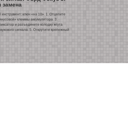
и замена
инструмент: ключ «на 10». 1. Отцепите
инусовой» клеммы аккумулятора. 3.
иксатор и разъедините колодку жгута
звукового сигнала. 5. Открутите крепежный