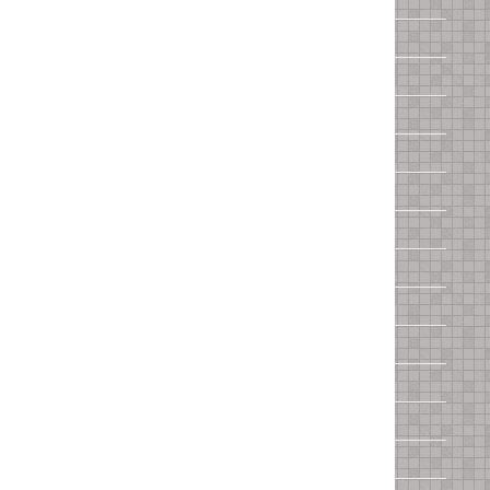
Chrysler
Citroen
Daewoo
Daihatsu
Dodge
Fiat
Focus
Ford
Geely
Honda
Hyundai
Infiniti