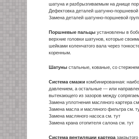
шатуна и разбрызгиваемым на днище пор
Дефектовка деталей шатунно-поршневой г
Замена деталей шатунно-поршневой груп
Поршневые пальцы
установлены в бобы
верхние головки шатунов, которые свои
шейками коленчатого вала через тонкост
коренным.
Шатуны
стальные, кованые, со стержнем
Система смазки
комбинированная: наибо
давлением, а остальные — или направле
вытекающего из зазоров между сопрягае
Замена уплотнения масляного картера см
Замена масла и масляного фильтра см. т
Замена масляного насоса см. тут
Замена крана отопителя салона см. тут
Система вентиляции картера
закрытого