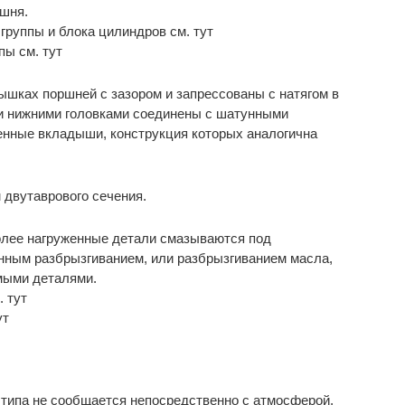
шня.
руппы и блока цилиндров см. тут
пы см. тут
шках поршней с зазором и запрессованы с натягом в
ми нижними головками соединены с шатунными
енные вкладыши, конструкция которых аналогична
 двутаврового сечения.
лее нагруженные детали смазываются под
нным разбрызгиванием, или разбрызгиванием масла,
мыми деталями.
. тут
ут
 типа не сообщается непосредственно с атмосферой,