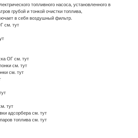
лектрического топливного насоса, установленного в
тров грубой и тонкой очистки топлива,
лючает в себя воздушный фильтр.
Г см. тут
ут
ка ОГ см. тут
онки см. тут
нки см. тут
т
тут
м. тут
вки адсорбера см. тут
аров топлива см. тут