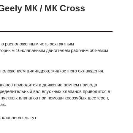
eely МК / МК Cross
но расположенным четырехтактным
торным 16-клапанным двигателем рабочим объемом
положением цилиндров, жидкостного охлаждения.
панов приводится в движение ремнем привода
пределительный вал впускных клапанов приводится в
ыпускных клапанов при помощи косозубых шестерен,
ах.
 клапанов см. тут