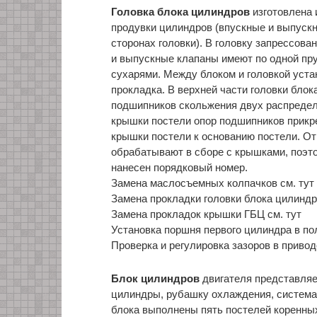
Головка блока цилиндров
изготовлена 
продувки цилиндров (впускные и выпуск
сторонах головки). В головку запрессов
и выпускные клапаны имеют по одной пр
сухарями. Между блоком и головкой уст
прокладка. В верхней части головки бло
подшипников скольжения двух распредели
крышки постели опор подшипников прикре
крышки постели к основанию постели. От
обрабатывают в сборе с крышками, поэ
нанесен порядковый номер.
Замена маслосъемных колпачков см. тут
Замена прокладки головки блока цилиндр
Замена прокладок крышки ГБЦ см. тут
Установка поршня первого цилиндра в по
Проверка и регулировка зазоров в привод
Блок цилиндров
двигателя представляе
цилиндры, рубашку охлаждения, система 
блока выполнены пять постелей коренны