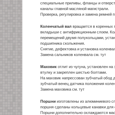
специальные приливы, фланцы и отверстия
каналы главной масляной магистрали.
Проверка, регулировка и замена ремней п
Коленчатый вал
вращается в коренных 
вкладыши с антифрикционным слоем. Кол
перемещений двумя полукольцами, устан
подшипника скольжения.
Cнятие, дефектовка и установка коленвал
Замена сальников коленвала см. тут
Маховик
отлит из чугуна, установлен на
втулку и закреплен шестью болтами.
На маховик напрессован зубчатый обод д
зубчатый венец датчика положения колен
Замена маховика см. тут
Поршни
изготовлены из алюминиевого сп
поршня сделаны кольцевые канавки для 
Поршни дополнительно охлаждаются масл