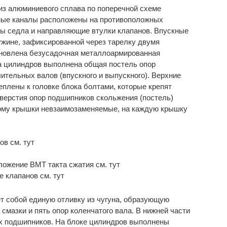
из алюминиевого сплава по поперечной схеме
ные каналы расположены на противоположных
аны седла и направляющие втулки клапанов. Впускные
ужине, зафиксированной через тарелку двумя
ановлена безусадочная металлоармированная
ка цилиндров выполнена общая постель опор
тельных валов (впускного и выпускного). Верхние
плены к головке блока болтами, которые крепят
верстия опор подшипников скольжения (постель)
тому крышки невзаимозаменяемые, на каждую крышку
ов см. тут
ложение ВМТ такта сжатия см. тут
е клапанов см. тут
т собой единую отливку из чугуна, образующую
смазки и пять опор коленчатого вала. В нижней части
х подшипников. На блоке цилиндров выполнены