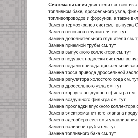
Система питания
двигателя состоит из э
топливном баке, дроссельного узла, филь
топливопроводов и форсунок, а также вк
Замена термоэкранов системы выпуска О
Замена основного глушителя см. тут
Замена дополнительного глушителя см. т
Замена приемной трубы см. тут
Замена выпускного коллектора см. тут
Замена подушек подвески системы выпус
Замена педали привода дроссельной засл
Замена троса привода дроссельной засло
Замена регулятора холостого хода см. ту
Замена дроссельного узла см. тут
Замена корпуса воздушного фильтра см. 
Замена воздушного фильтра см. тут
Замена прокладки впускного коллектора с
Замена электромагнитного клапана проду
Замена адсорбера системы улавливания п
Замена наливной трубы см. тут
Замена топливного бака см. тут