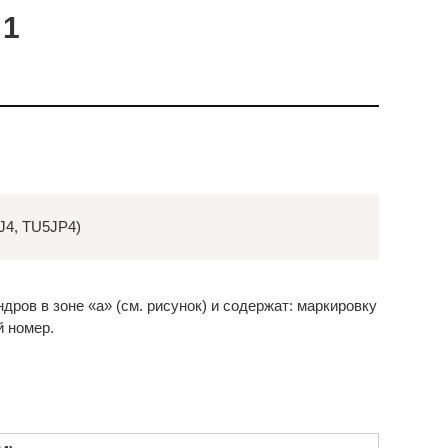
 1
3J4, TU5JP4)
ров в зоне «а» (см. рисунок) и содержат: маркировку
й номер.