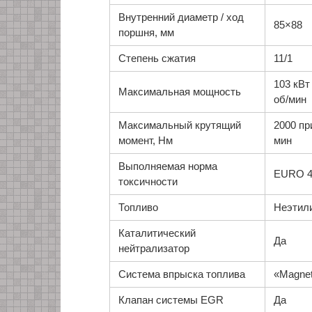
Внутренний диаметр / ход
85×88
поршня, мм
Степень сжатия
11/1
103 кВт
Максимальная мощность
об/мин
Максимальный крутящий
2000 пр
момент, Нм
мин
Выполняемая норма
EURO 
токсичности
Топливо
Неэтили
Каталитический
Да
нейтрализатор
Система впрыска топлива
«Magnet
Клапан системы EGR
Да