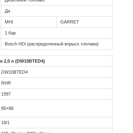
Да
MHI
GARRET
1 бар
Bosch HDi (распределенный впрыск топлива)
я 2,0 л (DW10BTED4)
DW10BTED4
RHR
1997
85×88
18/1