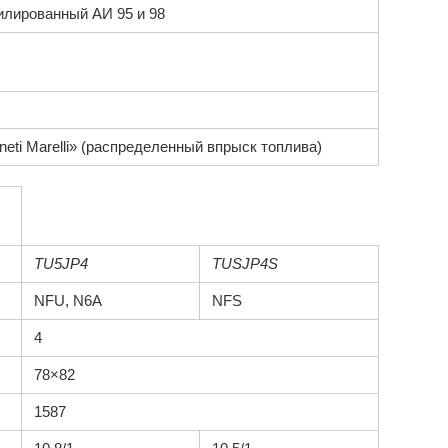
илированный АИ 95 и 98
eti Маrelli» (распределенный впрыск топлива)
TU5JP4
TUSJP4S
NFU, N6A
NFS
4
78×82
1587