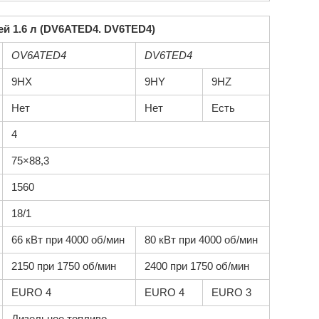
й 1.6 л (DV6ATED4. DV6TED4)
OV6ATED4
DV6TED4
9НХ
9HY
9HZ
Нет
Нет
Есть
4
75×88,3
1560
18/1
66 кВт при 4000 об/мин
80 кВт при 4000 об/мин
2150 при 1750 об/мин
2400 при 1750 об/мин
EURO 4
EURO 4
EURO 3
Дизельное топливо