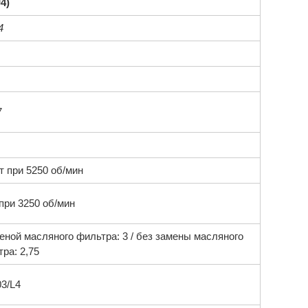
4)
4
7
т при 5250 об/мин
при 3250 об/мин
еной масляного фильтра: 3 / без замены масляного
ра: 2,75
3/L4