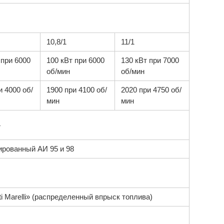
10,8/1
11/1
 при 6000
100 кВт при 6000
130 кВт при 7000
об/мин
об/мин
и 4000 об/
1900 при 4100 об/
2020 при 4750 об/
мин
мин
4
рованный АИ 95 и 98
i Маrelli» (распределенный впрыск топлива)