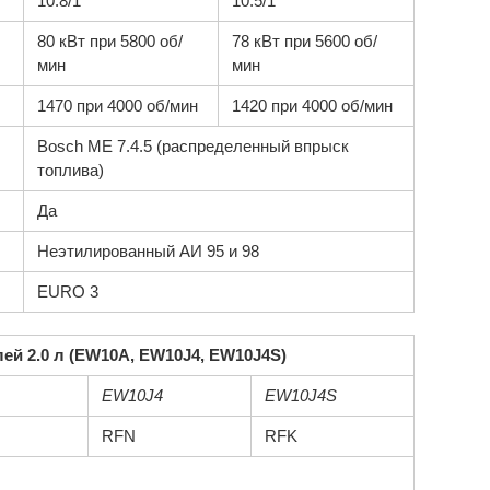
10.8/1
10.5/1
80 кВт при 5800 об/
78 кВт при 5600 об/
мин
мин
1470 при 4000 об/мин
1420 при 4000 об/мин
Bosch ME 7.4.5 (распределенный впрыск
топлива)
Да
Неэтилированный АИ 95 и 98
EURO 3
ей 2.0 л (EW10A, EW10J4, EW10J4S)
EW10J4
EW10J4S
RFN
RFK