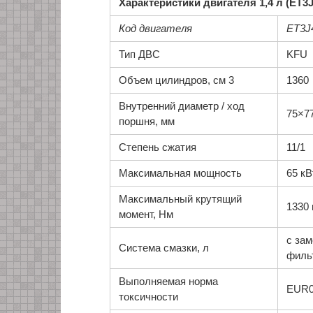
Характеристики двигателя 1,4 л (ET3J
Код двигателя
ET3J
Тип ДВС
KFU
Объем цилиндров, см 3
1360
Внутренний диаметр / ход
75×7
поршня, мм
Степень сжатия
11/1
Максимальная мощность
65 кВ
Максимальный крутящий
1330 
момент, Нм
с зам
Система смазки, л
фильт
Выполняемая норма
EUR0
токсичности