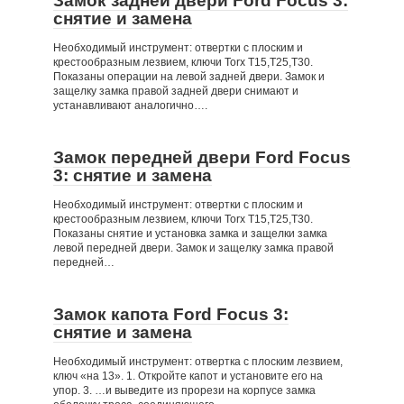
Замок задней двери Ford Focus 3:
снятие и замена
Необходимый инструмент: отвертки с плоским и
крестообразным лезвием, ключи Torx Т15,Т25,Т30.
Показаны операции на левой задней двери. Замок и
защелку замка правой задней двери снимают и
устанавливают аналогично….
Замок передней двери Ford Focus
3: снятие и замена
Необходимый инструмент: отвертки с плоским и
крестообразным лезвием, ключи Torx Т15,Т25,T30.
Показаны снятие и установка замка и защелки замка
левой передней двери. Замок и защелку замка правой
передней…
Замок капота Ford Focus 3:
снятие и замена
Необходимый инструмент: отвертка с плоским лезвием,
ключ «на 13». 1. Откройте капот и установите его на
упор. 3. …и выведите из прорези на корпусе замка