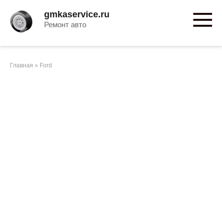
Перейти
gmkaservice.ru
к
Ремонт авто
контенту
Главная
»
Ford