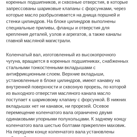
коренных подшипников, и сквозные отверстия, в которые
запрессованы шариковые клапаны с форсунками, через
которые масло разбрызгивается на днища поршней и
стенки цилиндров. На блоке цилиндров выполнены
специальные приливы, фланцы и отверстия для
крепления деталей, узлов и агрегатов, а также каналы
главной масляной магистрали.
Коленчатый вал, изготовленный из высокопрочного
чугуна, вращается в коренных подшипниках, снабженных
стальными тонкостенными вкладышами с
антифрикционным слоем. Верхние вкладыши,
установленные в блоке цилиндров, имеют канавку на
внутренней поверхности и сквозную прорезь, по которой
из выходного отверстия масляного канала масло
поступает к шариковому клапану с форсункой. В нижних
вкладышах нет ни канавок, ни прорезей. Осевое
перемещение коленчатого вала ограничено двумя
одинаковыми упорными полукольцами. К заднему концу
коленчатого вала шестью болтами прикреплен маховик.
На переднем конце коленчатого вала установлены