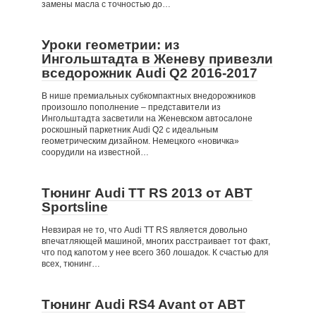
замены масла с точностью до…
Уроки геометрии: из
Ингольштадта в Женеву привезли
вседорожник Audi Q2 2016-2017
В нише премиальных субкомпактных внедорожников
произошло пополнение – представители из
Ингольштадта засветили на Женевском автосалоне
роскошный паркетник Audi Q2 с идеальным
геометрическим дизайном. Немецкого «новичка»
соорудили на известной…
Тюнинг Audi TT RS 2013 от ABT
Sportsline
Невзирая не то, что Audi TT RS является довольно
впечатляющей машиной, многих расстраивает тот факт,
что под капотом у нее всего 360 лошадок. К счастью для
всех, тюнинг…
Тюнинг Audi RS4 Avant от ABT