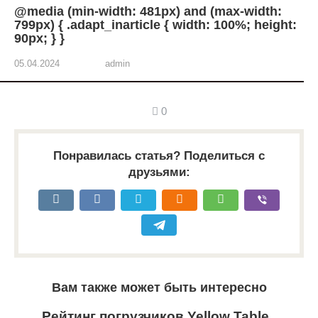
@media (min-width: 481px) and (max-width:
799px) { .adapt_inarticle { width: 100%; height:
90px; } }
05.04.2024
admin
0
Понравилась статья? Поделиться с
друзьями:
Вам также может быть интересно
Рейтинг погрузчиков Yellow Table