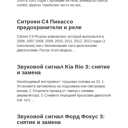
2000 и 2001 годах с кузовами хетчбэк, универсал (felicia
combi), фургон. Наиболее часто на них…
Ситроен С4 Пикассо
предохранители и реле
Citroen C4 Picasso компактвэн, который выпускался в
2006, 2007 2008, 2009, 2010, 2011, 2012, 2013 годах (1
поколение) как с бензиновыми так и дизельными
двигателями. После этого модель…
Звуковой сигнал Kia Rio 3: снятие
и замена
Необходимый инструмент: торцовая головка на 10. 1.
Установите автомобиль на подъемник или смотровую
канаву. 2. Отцепите провод от «минус» клеммы
аккумулятора. 3. Снимите передний брызговик двигателя
(см. тут)….
Звуковой сигнал Форд Фокус 3:
снятие и замена