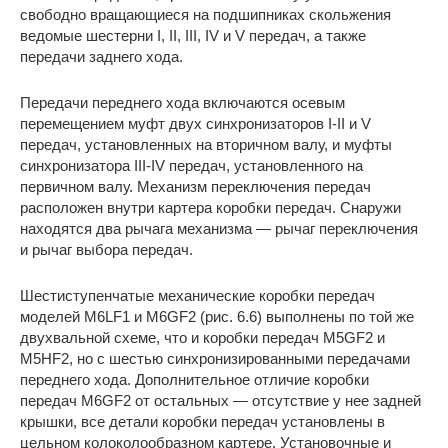
свободно вращающиеся на подшипниках скольжения
ведомые шестерни I, II, III, IV и V передач, а также
передачи заднего хода.
Передачи переднего хода включаются осевым
перемещением муфт двух синхронизаторов I-II и V
передач, установленных на вторичном валу, и муфты
синхронизатора III-IV передач, установленного на
первичном валу. Механизм переключения передач
расположен внутри картера коробки передач. Снаружи
находятся два рычага механизма — рычаг переключения
и рычаг выбора передач.
Шестиступенчатые механические коробки передач
моделей M6LF1 и M6GF2 (рис. 6.6) выполнены по той же
двухвальной схеме, что и коробки передач M5GF2 и
M5HF2, но с шестью синхронизированными передачами
переднего хода. Дополнительное отличие коробки
передач M6GF2 от остальных — отсутствие у нее задней
крышки, все детали коробки передач установлены в
цельном колоколообразном картере. Установочные и