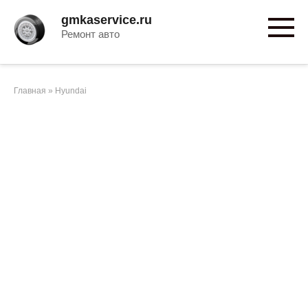
Перейти
gmkaservice.ru
к
Ремонт авто
контенту
Главная
»
Hyundai