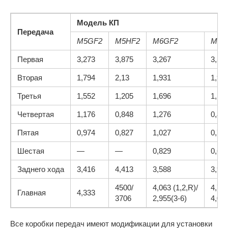
Модель КП
Передача
M5GF2
M5HF2
M6GF2
M6L
Первая
3,273
3,875
3,267
3,53
Вторая
1,794
2,13
1,931
1,90
Третья
1,552
1,205
1,696
1,17
Четвертая
1,176
0,848
1,276
0,81
Пятая
0,974
0,827
1,027
0,73
Шестая
—
—
0,829
0,62
Заднего хода
3,416
4,413
3,588
3,91
4500/
4,063 (1,2,R)/
4,750
Главная
4,333
3706
2,955(3-6)
4,07
Все коробки передач имеют модификации для установки