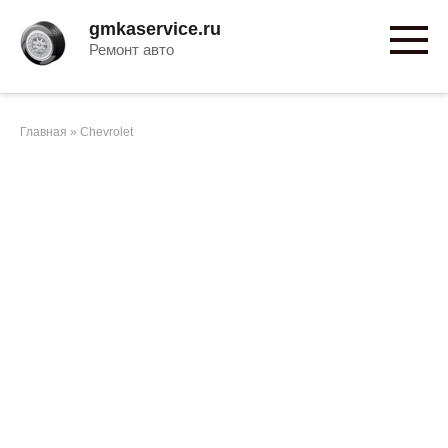
Перейти
gmkaservice.ru
к
Ремонт авто
контенту
Главная
»
Chevrolet