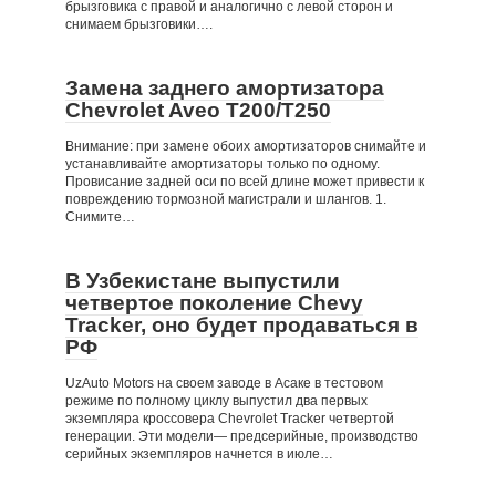
брызговика с правой и аналогично с левой сторон и
снимаем брызговики….
Замена заднего амортизатора
Chevrolet Aveo T200/T250
Внимание: при замене обоих амортизаторов снимайте и
устанавливайте амортизаторы только по одному.
Провисание задней оси по всей длине может привести к
повреждению тормозной магистрали и шлангов. 1.
Снимите…
В Узбекистане выпустили
четвертое поколение Chevy
Tracker, оно будет продаваться в
РФ
UzAuto Motors на своем заводе в Асаке в тестовом
режиме по полному циклу выпустил два первых
экземпляра кроссовера Chevrolet Tracker четвертой
генерации. Эти модели— предсерийные, производство
серийных экземпляров начнется в июле…