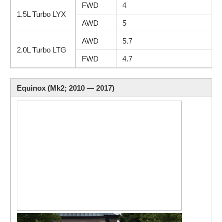
FWD
4
1.5L Turbo LYX
AWD
5
AWD
5.7
2.0L Turbo LTG
FWD
4.7
Equinox (Mk2; 2010 — 2017)