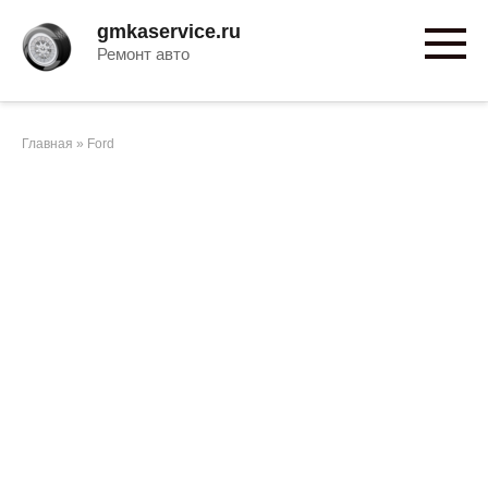
Перейти
gmkaservice.ru
к
Ремонт авто
контенту
Главная
»
Ford