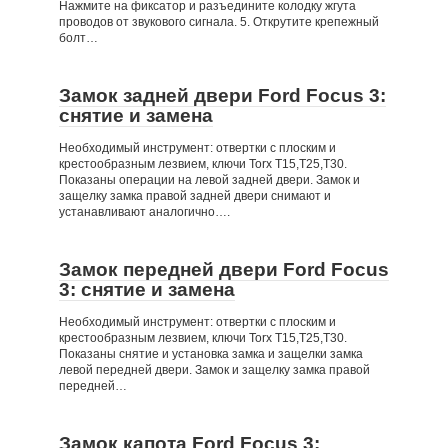
Нажмите на фиксатор и разъедините колодку жгута
проводов от звукового сигнала. 5. Открутите крепежный
болт…
Замок задней двери Ford Focus 3:
снятие и замена
Необходимый инструмент: отвертки с плоским и
крестообразным лезвием, ключи Torx Т15,Т25,Т30.
Показаны операции на левой задней двери. Замок и
защелку замка правой задней двери снимают и
устанавливают аналогично….
Замок передней двери Ford Focus
3: снятие и замена
Необходимый инструмент: отвертки с плоским и
крестообразным лезвием, ключи Torx Т15,Т25,T30.
Показаны снятие и установка замка и защелки замка
левой передней двери. Замок и защелку замка правой
передней…
Замок капота Ford Focus 3: