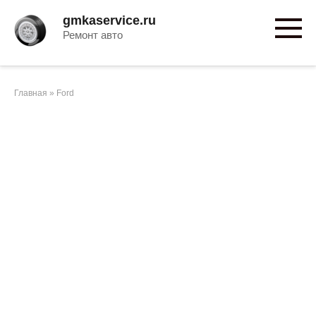
Перейти
gmkaservice.ru
к
Ремонт авто
контенту
Главная
»
Ford