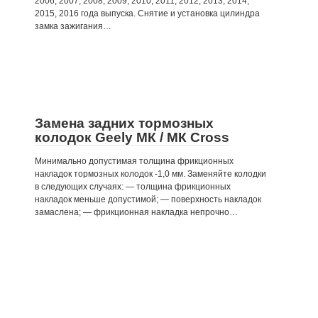
2006, 2007, 2008, 2009, 2010, 2011, 2012, 2013, 2014,
2015, 2016 года выпуска. Снятие и установка цилиндра
замка зажигания…
Замена задних тормозных
колодок Geely МК / МК Cross
Минимально допустимая толщина фрикционных
накладок тормозных колодок -1,0 мм. Заменяйте колодки
в следующих случаях: — толщина фрикционных
накладок меньше допустимой; — поверхность накладок
замаслена; — фрикционная накладка непрочно…