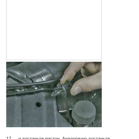
17. …и достаньте пистон. Аналогично достаньте