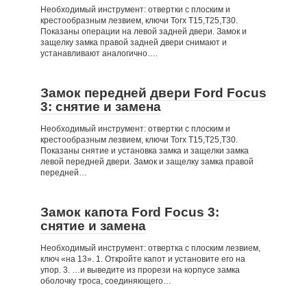
Необходимый инструмент: отвертки с плоским и
крестообразным лезвием, ключи Torx Т15,Т25,Т30.
Показаны операции на левой задней двери. Замок и
защелку замка правой задней двери снимают и
устанавливают аналогично….
Замок передней двери Ford Focus
3: снятие и замена
Необходимый инструмент: отвертки с плоским и
крестообразным лезвием, ключи Torx Т15,Т25,T30.
Показаны снятие и установка замка и защелки замка
левой передней двери. Замок и защелку замка правой
передней…
Замок капота Ford Focus 3:
снятие и замена
Необходимый инструмент: отвертка с плоским лезвием,
ключ «на 13». 1. Откройте капот и установите его на
упор. 3. …и выведите из прорези на корпусе замка
оболочку троса, соединяющего…