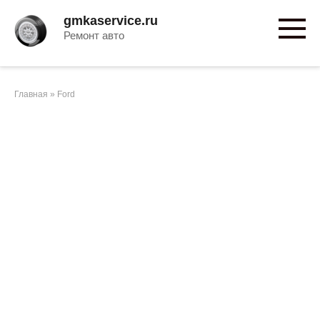
Перейти
gmkaservice.ru
к
Ремонт авто
контенту
Главная
»
Ford