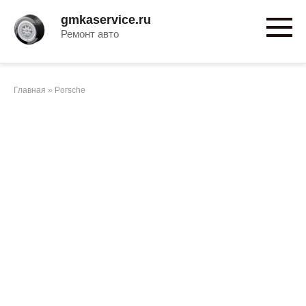
Перейти
gmkaservice.ru
к
Ремонт авто
контенту
Главная
»
Porsche