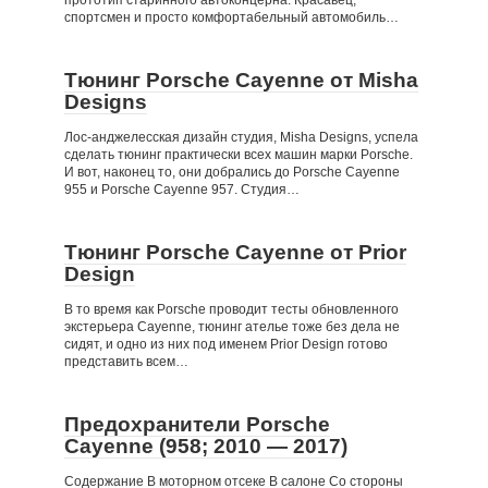
прототип старинного автоконцерна. Красавец,
спортсмен и просто комфортабельный автомобиль…
Тюнинг Porsche Cayenne от Misha
Designs
Лос-анджелесская дизайн студия, Misha Designs, успела
сделать тюнинг практически всех машин марки Porsche.
И вот, наконец то, они добрались до Porsche Cayenne
955 и Porsche Cayenne 957. Студия…
Тюнинг Porsche Cayenne от Prior
Design
В то время как Porsche проводит тесты обновленного
экстерьера Cayenne, тюнинг ателье тоже без дела не
сидят, и одно из них под именем Prior Design готово
представить всем…
Предохранители Porsche
Cayenne (958; 2010 — 2017)
Содержание В моторном отсеке В салоне Со стороны