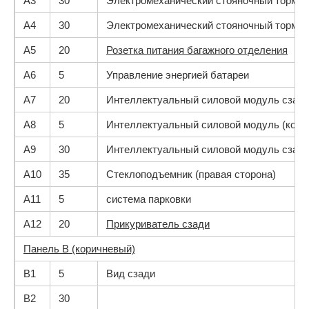
A3
30
Электромеханический стояночный тормоз
A4
30
Электромеханический стояночный тормоз
A5
20
Розетка питания багажного отделения
A6
5
Управление энергией батареи
A7
20
Интеллектуальный силовой модуль сзади 
A8
5
Интеллектуальный силовой модуль (комф
A9
30
Интеллектуальный силовой модуль сзади 
A10
35
Стеклоподъемник (правая сторона)
A11
5
система парковки
A12
20
Прикуриватель сзади
Панель B (коричневый)
B1
5
Вид сзади
B2
30