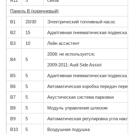
A12
5
связь
Панель B (коричневый)
B1
20/30
Электрический топливный насос
B2
15
Адаптивная пневматическая подвеска
B3
10
Лейн ассистент
2008: не используется;
B4
5
2009-2011: Audi Side Assist
B5
5
Адаптивная пневматическая подвеска
B6
5
Автоматическая коробка передач перекл
B7
5
Акустическая система парковки
B8
5
Модуль управления шлюзом
B9
5
Автоматическая регулировка угла наклон
B10
5
Воздушная подушка