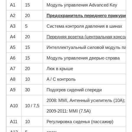
A1
15
Модуль управления Advanced Key
A2
20
Предохранитель переднего прикурива
A3
5
Система контроля давления в шинах
A4
20
Передняя розетка (центральная консоль)
A5
15
Интеллектуальный силовой модуль пасса
A6
15
Модуль управления дверью справа
A7
20
Люк в крыше
A8
10
A / C контроль
A9
30
Подогрев сидений спереди
2008: MMI, Антенный усилитель (10А);
A10
10 / 7,5
2009-2011: MMI (7.5A)
A11
10
Регулировка сиденья (пассажир)