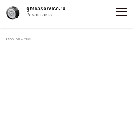
Перейти
gmkaservice.ru
к
Ремонт авто
контенту
Главная
»
Audi