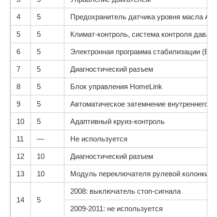
4
5
Предохранитель датчика уровня масла Ауд
5
5
Климат-контроль, система контроля давле
6
5
Электронная программа стабилизации (ESP
7
5
Диагностический разъем
8
5
Блок управления HomeLink
9
5
Автоматическое затемнение внутреннего з
10
5
Адаптивный круиз-контроль
11
—
Не используется
12
10
Диагностический разъем
13
10
Модуль переключателя рулевой колонки
2008: выключатель стоп-сигнала
14
5
2009-2011: не используется