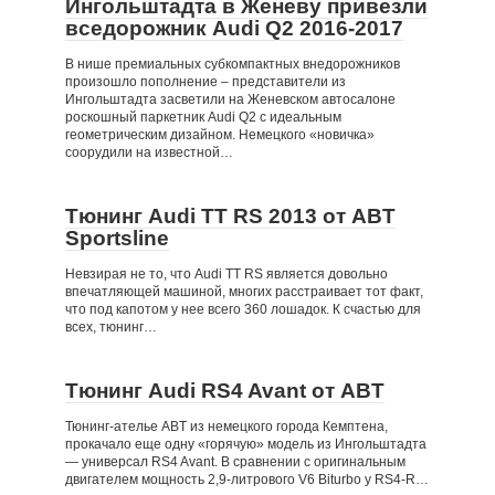
Ингольштадта в Женеву привезли
вседорожник Audi Q2 2016-2017
В нише премиальных субкомпактных внедорожников
произошло пополнение – представители из
Ингольштадта засветили на Женевском автосалоне
роскошный паркетник Audi Q2 с идеальным
геометрическим дизайном. Немецкого «новичка»
соорудили на известной…
Тюнинг Audi TT RS 2013 от ABT
Sportsline
Невзирая не то, что Audi TT RS является довольно
впечатляющей машиной, многих расстраивает тот факт,
что под капотом у нее всего 360 лошадок. К счастью для
всех, тюнинг…
Тюнинг Audi RS4 Avant от ABT
Тюнинг-ателье ABT из немецкого города Кемптена,
прокачало еще одну «горячую» модель из Ингольштадта
— универсал RS4 Avant. В сравнении с оригинальным
двигателем мощность 2,9-литрового V6 Biturbo у RS4-R…