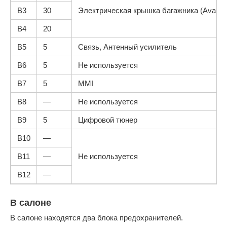
B3
30
Электрическая крышка багажника (Avant)
B4
20
B5
5
Связь, Антенный усилитель
B6
5
Не используется
B7
5
MMI
B8
—
Не используется
B9
5
Цифровой тюнер
B10
—
B11
—
Не используется
B12
—
В салоне
В салоне находятся два блока предохранителей.