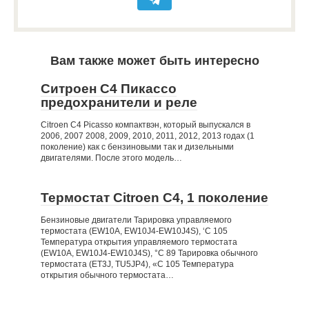
Вам также может быть интересно
Ситроен С4 Пикассо
предохранители и реле
Citroen C4 Picasso компактвэн, который выпускался в
2006, 2007 2008, 2009, 2010, 2011, 2012, 2013 годах (1
поколение) как с бензиновыми так и дизельными
двигателями. После этого модель…
Термостат Citroen C4, 1 поколение
Бензиновые двигатели Тарировка управляемого
термостата (EW10A, EW10J4-EW10J4S), ‘С 105
Температура открытия управляемого термостата
(EW10A, EW10J4-EW10J4S), °С 89 Тарировка обычного
термостата (ET3J, TU5JP4), «С 105 Температура
открытия обычного термостата…