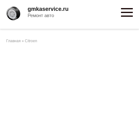
Перейти
gmkaservice.ru
к
Ремонт авто
контенту
Главная
»
Citroen