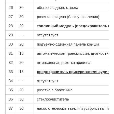
26
30
обогрев заднего стекла
27
30
розетка прицепа (блок управления)
28
20
топливный модуль (предохранитель бен
29
—
отсутствует
30
20
подъемно-сдвижная панель крыши
31
15
автоматическая трансмиссия, диагностичес
32
20
штепсельная розетка прицепа
33
15
предохранитель прикуривателя ауди б7
34
—
отсутствует
35
20
розетка в багажнике
36
30
стеклоочиститель
37
30
насос стеклоомывателя и устройства чист