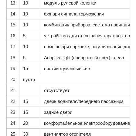
13
10
модуль рулевой колонки
14
10
фонари сигнала торможения
15
10
комбинация приборов, система навигации
16
5
устройство для открывания гаражных воро
17
10
помощь при парковке, регулирование дорож
18
5
Adaptive light (поворотный свет) слева
19
15
противотуманный свет
20
пусто
21
отсутствует
22
15
дверь водителя/переднего пассажира
23
15
задние двери
24
20
комфортабельное электрооборудование с
25
30
вентилятор отопителя