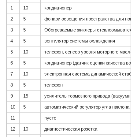
1
10
кондиционер
2
5
фонари освещения пространства для ног
3
5
Обогреваемые жиклеры стеклоомывателя
4
5
вентилятор системы охлаждения
5
10
телефон, сенсор уровня моторного масла, 
6
5
кондиционер (датчик оценки качества возд
7
10
электронная система динамической стабили
8
5
телефон
9
15
усилитель тормозного привода (вакуумный
10
5
автоматический регулятор угла наклона фар.
11
—
пусто
12
10
диагностическая розетка