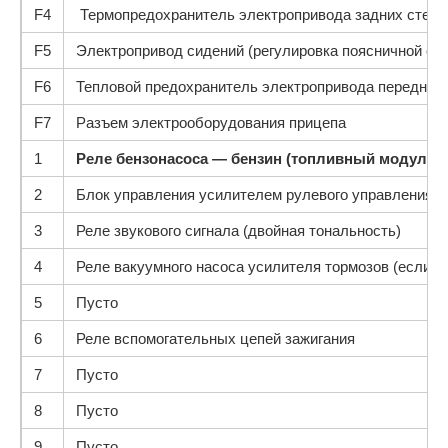
F4
Термопредохранитель электропривода задних стек
F5
Электропривод сидений (регулировка поясничной оп
F6
Тепловой предохранитель электропривода передних
F7
Разъем электрооборудования прицепа
1
Реле бензонасоса — бензин (топливный модуль, fu
2
Блок управления усилителем рулевого управления (Se
3
Реле звукового сигнала (двойная тональность)
4
Реле вакуумного насоса усилителя тормозов (если у
5
Пусто
6
Реле вспомогательных цепей зажигания
7
Пусто
8
Пусто
9
Пусто