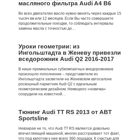
масляного фильтра Audi A4 B6
Во всех двигателях масло нужно менять через каждые 15
тысяч км или 12 месяцев. Если Вы часто совершаете
продолжительные поездки, то соблюдать интервалы
замены масла с точностью до…
Уроки геометрии: из
Ингольштадта в Женеву привезли
вседорожник Audi Q2 2016-2017
В нише премиальных субкомпактных внедорожников
произошло пополнение – представители из
Ингольштадта засветили на Женевском автосалоне
роскошный паркетник Audi Q2 с идеальным
геометрическим дизайном. Немецкого «новичка»
соорудили на известной…
Тюнинг Audi TT RS 2013 от ABT
Sportsline
Невзирая не то, что Audi TT RS является довольно
впечатляющей машиной, многих расстраивает тот факт,
что под капотом у нее всего 360 лошадок. К счастью для