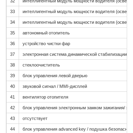
32
интеллигентный модуль мощности водителя (освещени
33
интеллигентный модуль мощности водителя (освеще
34
интеллигентный модуль мощности водителя (освеще
35
автономный отопитель
36
устройство чистки фар
37
электронная система динамической стабилизации (E
38
стеклоочиститель
39
блок управления левой дверью
40
звуковой сигнал / MMI-дисплей
41
вентилятор отопителя
42
блок управления электронным замком зажигания/ эле
43
отсутствует
44
блок управления advanced key / подушка безопаснос