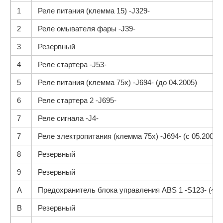
1
Реле питания (клемма 15) -J329-
2
Реле омывателя фары -J39-
3
Резервный
4
Реле стартера -J53-
5
Реле питания (клемма 75x) -J694- (до 04.2005)
6
Реле стартера 2 -J695-
7
Реле сигнала -J4-
7
Реле электропитания (клемма 75x) -J694- (с 05.2005)
8
Резервный
9
Резервный
A
Предохранитель блока управления ABS 1 -S123- (40A
B
Резервный