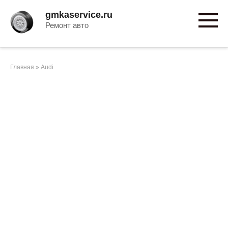
Перейти
gmkaservice.ru
к
Ремонт авто
контенту
Главная
»
Audi