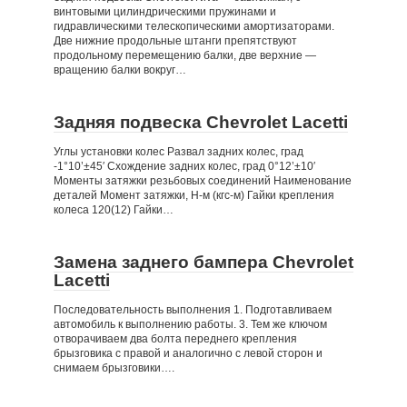
винтовыми цилиндрическими пружинами и
гидравлическими телескопическими амортизаторами.
Две нижние продольные штанги препятствуют
продольному перемещению балки, две верхние —
вращению балки вокруг…
Задняя подвеска Chevrolet Lacetti
Углы установки колес Развал задних колес, град
-1°10’±45′ Схождение задних колес, град 0°12’±10′
Моменты затяжки резьбовых соединений Наименование
деталей Момент затяжки, Н-м (кгс-м) Гайки крепления
колеса 120(12) Гайки…
Замена заднего бампера Chevrolet
Lacetti
Последовательность выполнения 1. Подготавливаем
автомобиль к выполнению работы. 3. Тем же ключом
отворачиваем два болта переднего крепления
брызговика с правой и аналогично с левой сторон и
снимаем брызговики….