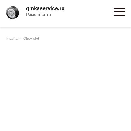
Перейти
gmkaservice.ru
к
Ремонт авто
контенту
Главная
»
Chevrolet