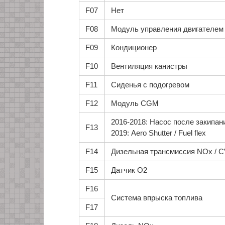
F07
Нет
F08
Модуль управления двигателем
F09
Кондиционер
F10
Вентиляция канистры
F11
Сиденья с подогревом
F12
Модуль CGM
2016-2018: Насос после закипани
F13
2019: Aero Shutter / Fuel flex
F14
Дизельная трансмиссия NOx / 
F15
Датчик O2
F16
Система впрыска топлива
F17