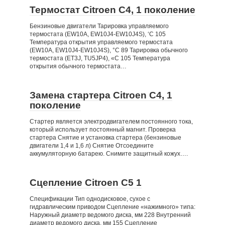
Термостат Citroen C4, 1 поколение
Бензиновые двигатели Тарировка управляемого
термостата (EW10A, EW10J4-EW10J4S), ‘С 105
Температура открытия управляемого термостата
(EW10A, EW10J4-EW10J4S), °С 89 Тарировка обычного
термостата (ET3J, TU5JP4), «С 105 Температура
открытия обычного термостата…
Замена стартера Citroen C4, 1
поколение
Стартер является электродвигателем постоянного тока,
который использует постоянный магнит. Проверка
стартера Снятие и установка стартера (бензиновые
двигатели 1,4 и 1,6 л) Снятие Отсоедините
аккумуляторную батарею. Снимите защитный кожух….
Сцепление Citroen C5 1
Спецификации Тип однодисковое, сухое с
гидравлическим приводом Сцепление «нажимного» типа:
Наружный диаметр ведомого диска, мм 228 Внутренний
диаметр ведомого диска, мм 155 Сцепление