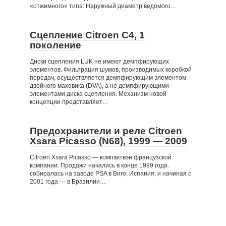
«отжимного» типа: Наружный диаметр ведомого…
Сцепление Citroen C4, 1
поколение
Диски сцепления LUK не имеют демпфирующих
элементов. Фильтрация шумов, производимых коробкой
передач, осуществляется демпфирующим элементом
двойного маховика (DVA), а не демпфирующими
элементами диска сцепления. Механизм новой
концепции представляет…
Предохранители и реле Citroen
Xsara Picasso (N68), 1999 — 2009
Citroen Xsara Picasso — компактвэн французской
компании. Продажи начались в конце 1999 года.
собиралась на заводе PSA в Виго, Испания, и начиная с
2001 года — в Бразилии…