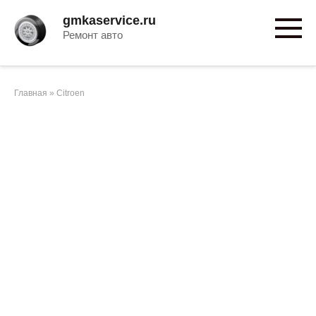
Перейти
gmkaservice.ru
к
Ремонт авто
контенту
Главная
»
Citroen