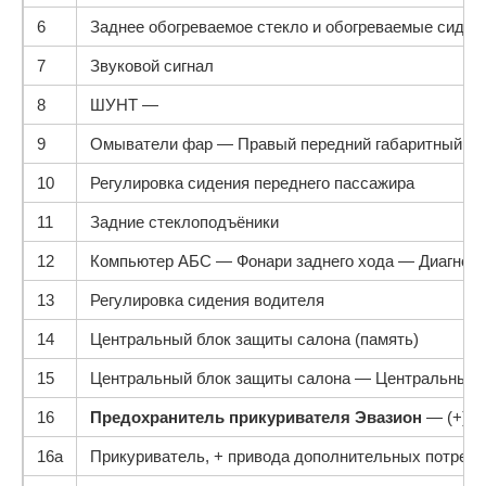
6
Заднее обогреваемое стекло и обогреваемые сиден
7
Звуковой сигнал
8
ШУНТ —
9
Омыватели фар — Правый передний габаритный фо
10
Регулировка сидения переднего пассажира
11
Задние стеклоподъёники
12
Компьютер АБС — Фонари заднего хода — Диагност
13
Регулировка сидения водителя
14
Центральный блок защиты салона (память)
15
Центральный блок защиты салона — Центральный 
16
Предохранитель прикуривателя Эвазион
— (+) о
16a
Прикуриватель, + привода дополнительных потреби