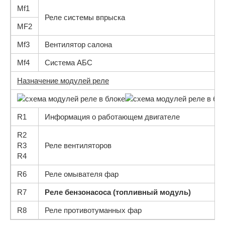
Mf1
Реле системы впрыска
MF2
Mf3
Вентилятор салона
Mf4
Система АБС
Назначение модулей реле
R1
Информация о работающем двигателе
R2
R3
Реле вентиляторов
R4
R6
Реле омывателя фар
R7
Реле бензонасоса (топливный модуль)
R8
Реле противотуманных фар