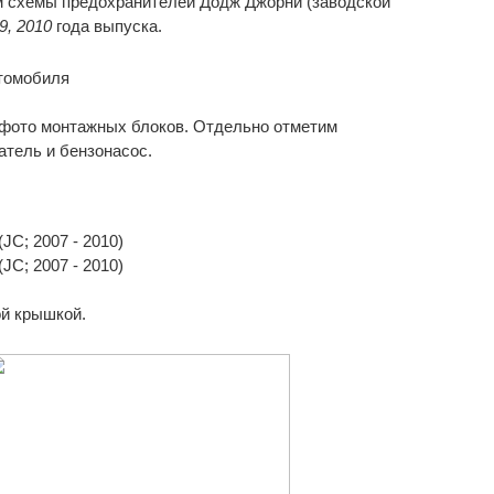
м схемы предохранителей Додж Джорни (заводской
9, 2010
года выпуска.
 фото монтажных блоков. Отдельно отметим
атель и бензонасос.
ой крышкой.