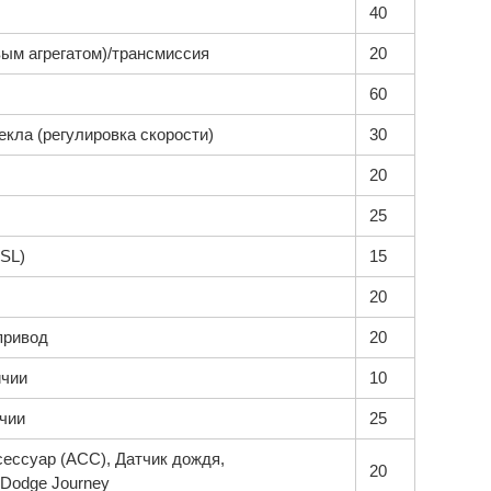
40
ым агрегатом)/трансмиссия
20
60
екла (регулировка скорости)
30
20
25
SL)
15
20
привод
20
ичии
10
чии
25
сессуар (ACC), Датчик дождя,
20
Dodge Journey