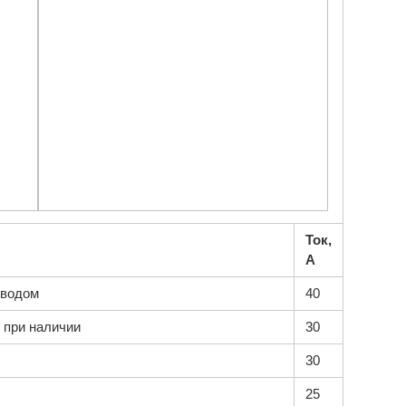
Ток,
А
иводом
40
 при наличии
30
30
25