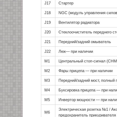
J17
Стартер
J18
NGC (модуль управления силов
J19
Вентилятор радиатора
J20
Стеклоочиститель переднего ст
J21
Передний/задний омыватель
J22
Люк— при наличии
М1
Центральный стоп-сигнал (CHM
М2
Фары прицепа — при наличии
М3
Передний/задний мост, полный 
M4
Буксировка прицепа — при нал
М5
Инвертор мощности — при нали
Электрическая розетка №1 / Ак
M6
предохранитель прикуривателя 