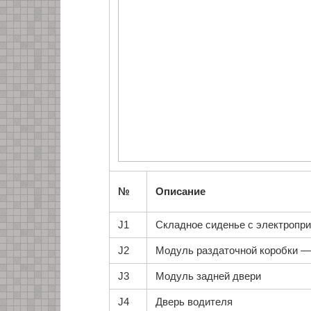
№
Описание
J1
Складное сиденье с электропр
J2
Модуль раздаточной коробки —
J3
Модуль задней двери
J4
Дверь водителя