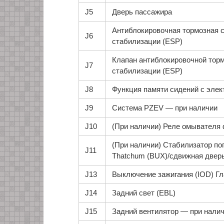
J5
Дверь пассажира
Антиблокировочная тормозная с
J6
стабилизации (ESP)
Клапан антиблокировочной торм
J7
стабилизации (ESP)
J8
Функция памяти сидений с эле
J9
Система PZEV — при наличии
J10
(При наличии) Реле омывателя 
(При наличии) Стабилизатор по
J11
Thatchum (BUX)/сдвижная двер
J13
Выключение зажигания (IOD) Г
J14
Задний свет (EBL)
J15
Задний вентилятор — при нали