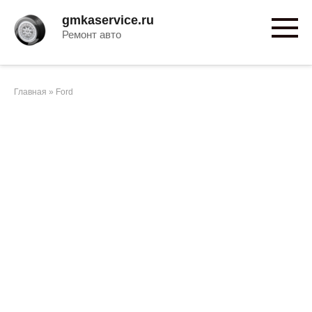
Перейти
gmkaservice.ru
к
Ремонт авто
контенту
Главная
»
Ford