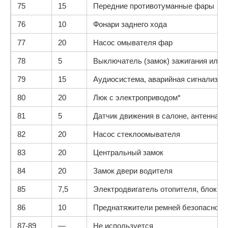
75
15
Передние противотуманные фары
76
10
Фонари заднего хода
77
20
Насос омывателя фар
78
5
Выключатель (замок) зажигания или к
79
15
Аудиосистема, аварийная сигнализаци
80
20
Люк с электроприводом*
81
5
Датчик движения в салоне, антенна
82
20
Насос стеклоомывателя
83
20
Центральный замок
84
20
Замок двери водителя
85
7,5
Электродвигатель отопителя, блок S
86
10
Преднатяжители ремней безопасности
87-89
—
Не используется