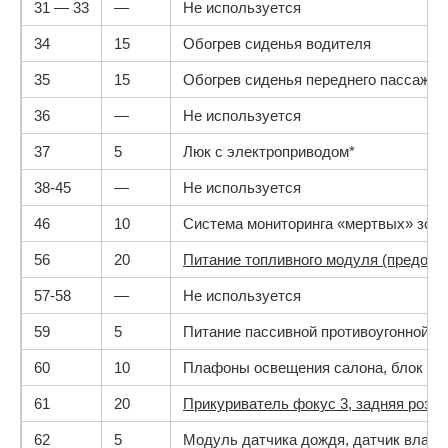
31 — 33
—
Не используется
34
15
Обогрев сиденья водителя
35
15
Обогрев сиденья переднего пассажир
36
—
Не используется
37
5
Люк с электроприводом*
38-45
—
Не используется
46
10
Система мониторинга «мертвых» зон,
56
20
Питание топливного модуля (предохр
57-58
—
Не используется
59
5
Питание пассивной противоугонной с
60
10
Плафоны освещения салона, блок упр
61
20
Прикуриватель фокус 3, задняя розе
62
5
Модуль датчика дождя, датчик влажн