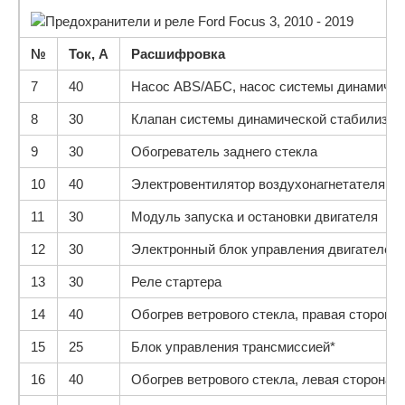
№
Ток, А
Расшифровка
7
40
Насос ABS/АБС, насос системы динамичес
8
30
Клапан системы динамической стабилизац
9
30
Обогреватель заднего стекла
10
40
Электровентилятор воздухонагнетателя
11
30
Модуль запуска и остановки двигателя
12
30
Электронный блок управления двигателем
13
30
Реле стартера
14
40
Обогрев ветрового стекла, правая сторона
15
25
Блок управления трансмиссией*
16
40
Обогрев ветрового стекла, левая сторона