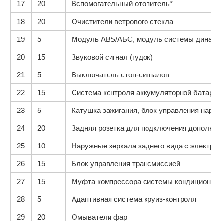
17
20
Вспомогательный отопитель*
18
20
Очистители ветрового стекла
19
5
Модуль ABS/АБС, модуль системы динами
20
15
Звуковой сигнал (гудок)
21
5
Выключатель стоп-сигналов
22
15
Система контроля аккумуляторной батареи
23
5
Катушка зажигания, блок управления нар
24
20
Задняя розетка для подключения дополни
25
10
Наружные зеркала заднего вида с электро
26
15
Блок управления трансмиссией
27
15
Муфта компрессора системы кондиционир
28
5
Адаптивная система круиз-контроля
29
20
Омыватели фар