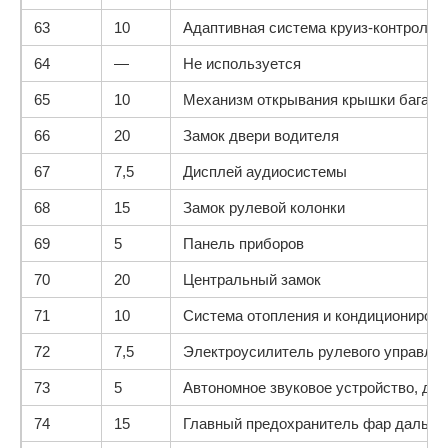
63
10
Адаптивная система круиз-контроля*
64
—
Не используется
65
10
Механизм открывания крышки багажн
66
20
Замок двери водителя
67
7,5
Дисплей аудиосистемы
68
15
Замок рулевой колонки
69
5
Панель приборов
70
20
Центральный замок
71
10
Система отопления и кондициониров
72
7,5
Электроусилитель рулевого управле
73
5
Автономное звуковое устройство, ди
74
15
Главный предохранитель фар дальнег