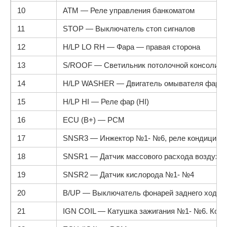
10
ATM — Реле управления банкоматом
11
STOP — Выключатель стоп сигналов
12
H/LP LO RH — Фара — правая сторона
13
S/ROOF — Светильник потолочной консоли
14
H/LP WASHER — Двигатель омывателя фар
15
H/LP HI — Реле фар (HI)
16
ECU (B+) — PCM
17
SNSR3 — Инжектор №1- №6, реле кондиционе
18
SNSR1 — Датчик массового расхода воздуха,
19
SNSR2 — Датчик кислорода №1- №4
20
B/UP — Выключатель фонарей заднего хода, 
21
IGN COIL — Катушка зажигания №1- №6. Конд