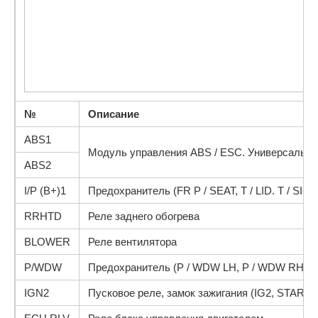
№
Описание
ABS1
Модуль управления ABS / ESC. Универсальны
ABS2
I/P (B+)1
Предохранитель (FR P / SEAT, T / LID. T / SIG
RRHTD
Реле заднего обогрева
BLOWER
Реле вентилятора
P/WDW
Предохранитель (P / WDW LH, P / WDW RH)
IGN2
Пусковое реле, замок зажигания (IG2, START)