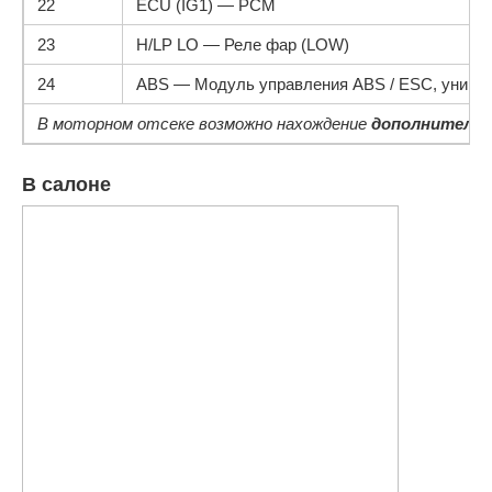
22
ECU (IG1) — PCM
23
H/LP LO — Реле фар (LOW)
24
ABS — Модуль управления ABS / ESC, униве
В моторном отсеке возможно нахождение
дополнитель
В салоне