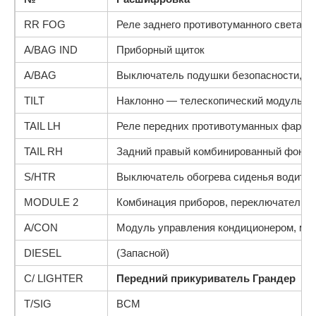
RR FOG
Реле заднего противотуманного света
A/BAG IND
Приборный щиток
A/BAG
Выключатель подушки безопасности, м
TILT
Наклонно — телескопический модуль, п
TAIL LH
Реле передних противотуманных фар, З
TAIL RH
Задний правый комбинированный фонарь
S/HTR
Выключатель обогрева сиденья водите
MODULE 2
Комбинация приборов, переключатель E
A/CON
Модуль управления кондиционером, моду
DIESEL
(Запасной)
C/ LIGHTER
Передний прикуриватель Грандер
T/SIG
BCM