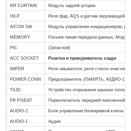
RR CURTAIN
Модуль задней шторки
H/LP
Реле фар, AQS и датчик окружающей ср
A/CON SW
Модуль управления кондиционером, рел
MEMORY
Разъем линии передачи данных, Модуль
PIC
(Запасной)
ACC SOCKET
Розетка и прикуриватель сзади
WIPER
Реле омывателя, реле стекло очистителя
POWER CONN
Предохранитель (ПАМЯТЬ, АУДИО-1)
T/LID
Устройство открывания крышки топливн
FR P/SEAT
Переключатель передней поясничной оп
AUDIO-2
Блок управления блокировкой ключа бан
AUDIO-1
Аудио