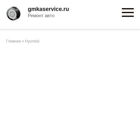
Перейти
gmkaservice.ru
к
Ремонт авто
контенту
Главная
»
Hyundai