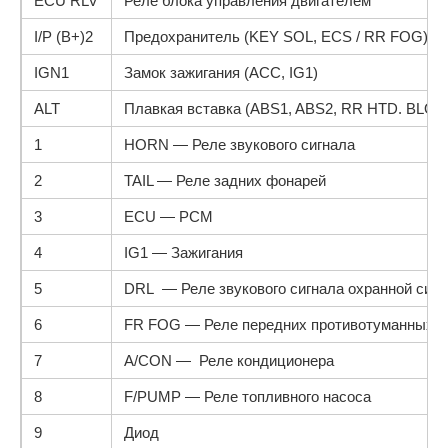
ECU RLV
Реле блока управления двигателем
I/P (B+)2
Предохранитель (KEY SOL, ECS / RR FOG), р
IGN1
Замок зажигания (ACC, IG1)
ALT
Плавкая вставка (ABS1, ABS2, RR HTD. BLO
1
HORN — Реле звукового сигнала
2
TAIL — Реле задних фонарей
3
ECU — PCM
4
IG1 — Зажигания
5
DRL — Реле звукового сигнала охранной сиг
6
FR FOG — Реле передних противотуманных 
7
A/CON — Реле кондиционера
8
F/PUMP — Реле топливного насоса
9
Диод