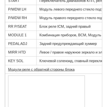
START
Переключатель диапазонов КПП, реле о
P/WDW LH
Модуль левого переднего стекло подъем
P/WDW RH
Модуль правого переднего стекло подъе
RR P/SEAT
Блок реле ICM, задний правый
MODULE 1
Комбинация приборов, BCM, Модуль зад
PEDAL ADJ
Задний предупреждающий зуммер
MIRR HTD
Левое / правое наружное зеркало и эле
KEY SOL
Ключевой соленоид, главный переключа
Модули реле с обратной стороны блока