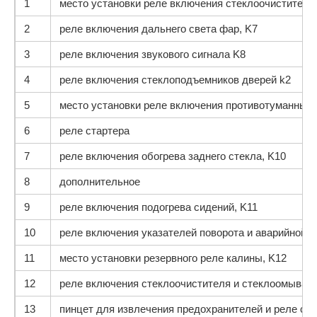
1
место установки реле включе­ния стеклоочистителя
2
реле включения дальнего света фар, K7
3
реле включения звукового сигнала K8
4
реле включения стеклоподъемни­ков дверей k2
5
место установки реле включения противотуманных 
6
реле стартера
7
реле вклю­чения обогрева заднего стекла, K10
8
дополнительное
9
реле включения подогрева сидений, K11
10
реле включения указателей пово­рота и аварийной с
11
место установки резервного реле калины, K12
12
реле включения стеклоочис­тителя и стеклоомывате
13
пинцет для извлечения предохранителей и реле с м