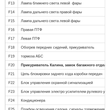
F13
Лампа ближнего света левой фары
F14
Лампа дальнего света правой фары
F15
Лампа дальнего света левой фары
F16
Правая ПТФ
F17
Левая ПТФ
F18
Обогрев передних сидений, прикуриватель
F19
тормоза АБС
F20
Прикуриватель Калина
, замок багажного отделе
F21
Цепь блокировки заднего хода коробки передач
F22
Блок управления охранной сигнализацией
F23
Блок управления электро усилителем рулевого упр
F24
Кондиционера
F25
Плафон освещения салона, сигналы торможения