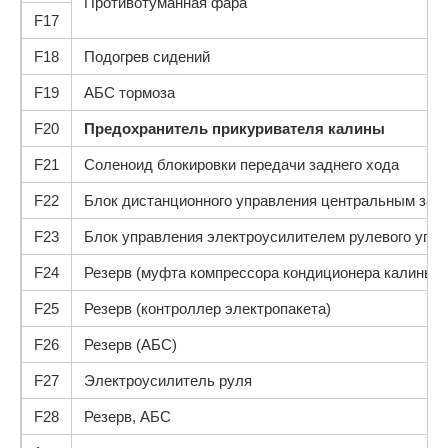
Противотуманная фара
F17
F18
Подогрев сидений
F19
АБС тормоза
F20
Предохранитель прикуривателя калины
F21
Соленоид блокировки передачи заднего хода
F22
Блок дистанционного управления центральным зам
F23
Блок управления электроусилителем рулево­го упр
F24
Резерв (муфта компрессора кондиционера калины)
F25
Резерв (контроллер электропакета)
F26
Резерв (АБС)
F27
Электроусилитель руля
F28
Резерв, АБС