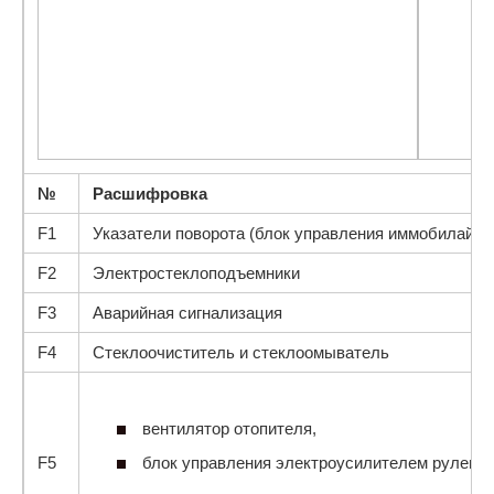
№
Расшифровка
F1
Указатели поворота (блок управления им­мобилайзе
F2
Электростеклоподъемники
F3
Аварийная сигнализация
F4
Стеклоочиститель и стеклоомыватель
вентилятор отопителя,
F5
блок управ­ления электроусилителем рулевого