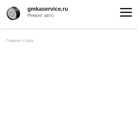
Перейти
gmkaservice.ru
к
Ремонт авто
контенту
Главная
»
Lada