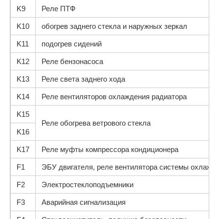
K9
Реле ПТФ
K10
обогрев заднего стекла и наружных зеркал
K11
подогрев сидений
K12
Реле бензонасоса
K13
Реле света заднего хода
K14
Реле вентиляторов охлаждения радиатора
K15
Реле обогрева ветрового стекла
K16
K17
Реле муфты компрессора кондиционера
F1
ЭБУ двигателя, реле вентилятора системы охлажд
F2
Электростеклоподъемники
F3
Аварийная сигнализация