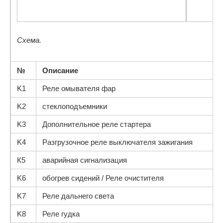
Схема.
№
Описание
K1
Реле омывателя фар
K2
стеклоподъемники
K3
Дополнительное реле стартера
K4
Разгрузочное реле выключателя зажигания
К5
аварийная сигнализация
K6
обогрев сидений / Реле очистителя
K7
Реле дальнего света
K8
Реле гудка