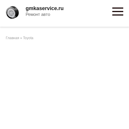
Перейти
gmkaservice.ru
к
Ремонт авто
контенту
Главная
»
Toyota