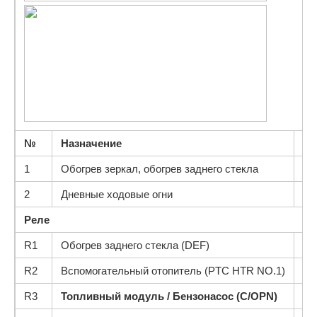
№
Назначение
То
1
Обогрев зеркал, обогрев заднего стекла
10
2
Дневные ходовые огни
10
Реле
R1
Обогрев заднего стекла (DEF)
R2
Вспомогательный отопитель (PTC HTR NO.1)
R3
Топливный модуль / Бензонасос (C/OPN)