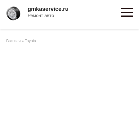
Перейти
gmkaservice.ru
к
Ремонт авто
контенту
Главная
»
Toyota