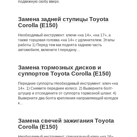
подвижную скобу вверх.
Замена задней ступицы Toyota
Corolla (Е150)
Необходимый инструмент: ключи «на 14», «на 17», а
также торцовая головка «на 14» с удлинителем. Этапы
работы 1) Перед тем как поднята заднюю часть
автомобиля, включите I передачу…
Замена тормозных дисков и
суппортов Toyota Corolla (Е150)
Передние суппорты Необходимый инструмент: ключ «на
14». 1) Снимите переднее колесо. 2) Выверните болт-
штуцер и отсоедините от суппорта тормозной шланг. 4)
Выверните два болта крепления направляющей колодок
к…
Замена свечей зажигания Toyota
Corolla (Е150)
Необходимый инструмент: специальный ключ «на 16»