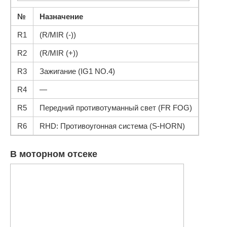
№
Назначение
R1
(R/MIR (-))
R2
(R/MIR (+))
R3
Зажигание (IG1 NO.4)
R4
—
R5
Передний противотуманный свет (FR FOG)
R6
RHD: Противоугонная система (S-HORN)
В моторном отсеке