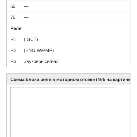
69
—
70
—
Реле
R1
(IGCT)
R2
(ENG W/PMP)
R3
Звуковой сигнал
Схема блока реле в моторном отсеке (№5 на картинке)