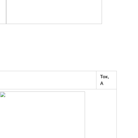
Ток,
А