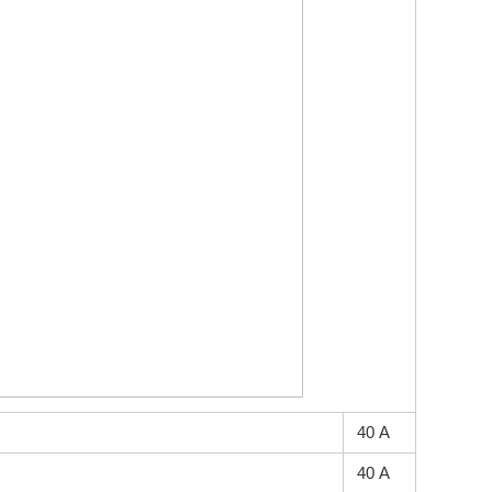
40 А
40 А