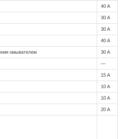
40 А
30 А
30 А
40 А
ления омывателем
30 А
—
15 А
10 А
10 А
20 А