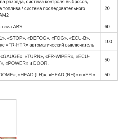
па разряда, система контроля выбросов,
 топлива / система последовательного
20
 AM2
истема ABS
60
1», «STOP», «DEFOG», «FOG», «ECU-B»,
100
 также «FR-HTR» автоматический выключатель
 «GAUGE», «TURN», «FR-WIPER», «ECU-
50
«ST», «POWER» и DOOR.
OME», «HEAD (LH)», «HEAD (RH)» и «EFI»
50