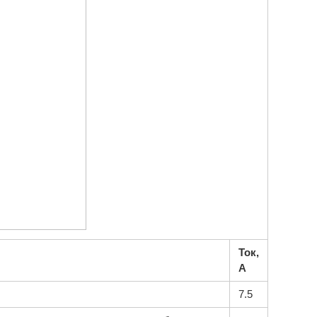
Ток,
А
7.5