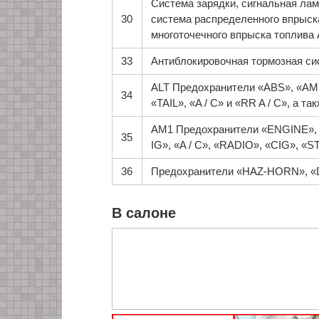
Система зарядки, сигнальная лам
30
система распределенного впрыска
многоточечного впрыска топлива
33
Антиблокировочная тормозная с
ALT Предохранители «ABS», «AM
34
«TAIL», «A / C» и «RR A / C», а
AM1 Предохранители «ENGINE»,
35
IG», «A / C», «RADIO», «CIG», 
36
Предохранители «HAZ-HORN», «D
В салоне