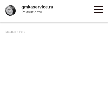
Перейти
gmkaservice.ru
к
Ремонт авто
контенту
Главная
»
Ford