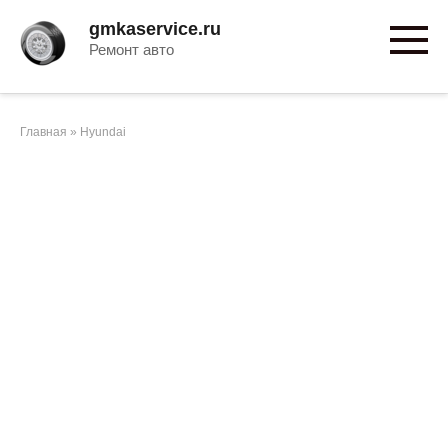
Перейти
gmkaservice.ru
к
Ремонт авто
контенту
Главная
»
Hyundai