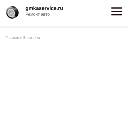
Перейти
gmkaservice.ru
к
Ремонт авто
контенту
Главная
»
Электрика