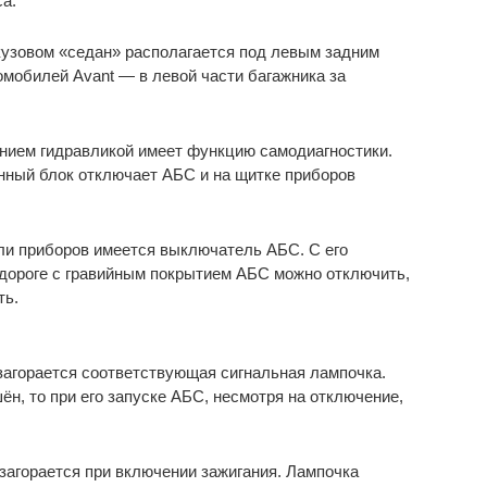
са.
кузовом «седан» располагается под левым задним
омобилей Avant — в левой части багажника за
нием гидравликой имеет функцию самодиагностики.
нный блок отключает АБС и на щитке приборов
ели приборов имеется выключатель АБС. С его
 дороге с гравийным покрытием АБС можно отключить,
ть.
загорается соответствующая сигнальная лампочка.
н, то при его запуске АБС, несмотря на отключение,
загорается при включении зажигания. Лампочка