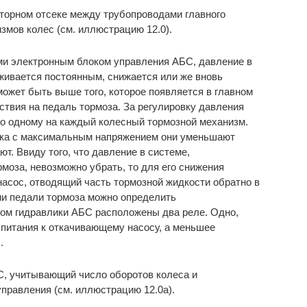
торном отсеке между трубопроводами главного
змов колес (см. иллюстрацию 12.0).
ми электронным блоком управления АБС, давление в
ивается постоянным, снижается или же вновь
может быть выше того, которое появляется в главном
ствия на педаль тормоза. За регулировку давления
о одному на каждый колесный тормозной механизм.
тока с максимальным напряжением они уменьшают
т. Ввиду того, что давление в системе,
моза, невозможно убрать, то для его снижения
асос, отводящий часть тормозной жидкости обратно в
ии педали тормоза можно определить
ом гидравлики АБС расположены два реле. Одно,
 питания к откачивающему насосу, а меньшее
.
С, учитывающий число оборотов колеса и
правления (см. иллюстрацию 12.0а).