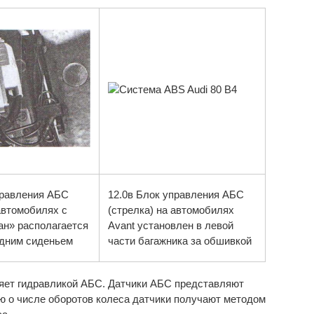
правления АБС
12.0в Блок управления АБС
автомобилях с
(стрелка) на автомобилях
ан» располагается
Avant установлен в левой
дним сиденьем
части багажника за обшивкой
ляет гидравликой АБС. Датчики АБС представляют
ю о числе оборотов колеса датчики получают методом