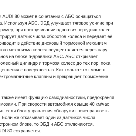
и AUDI 80 может в сочетании с АБС оснащаться
. Используя АБС, ЭБД улучшает тяговое усилие при
ример, при прокручивании одного из передних колес
стрирует датчик числа оборотов колеса и передает её
риводит в действие дисковый тормозной механизм
ного механизма колеса осуществляется через пару
нов на блоке гидравлики АБС. АБС открывает
олесный цилиндр и тормозя колесо до тех пор, пока
цепления с поверхностью. Как только этот момент
лектромагнитные клапаны и прекращает торможение
также имеет функцию самодиагностики, предохраняя
рмозами. При скорости автомобиля свыше 40 км/час
т, если блок управления обнаружит неисправность
 Если же отказывает один из датчиков числа
ктронном блоке, то ЭБД и АБС отключаются.
DI 80 сохраняется.