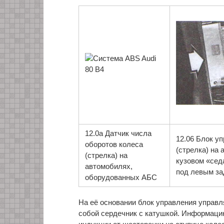
12.0а Датчик числа
12.06 Блок у
оборотов колеса
(стрелка) на 
(стрелка) на
кузовом «сед
автомобилях,
под левым за
оборудованных АБС
На её основании блок управления управ
собой сердечник с катушкой. Информаци