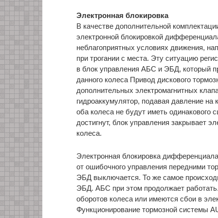
Электронная блокировка
В качестве дополнительной комплектаци
электронной блокировкой дифференциала
неблагоприятных условиях движения, нап
при трогании с места. Эту ситуацию реги
в блок управления АБС и ЭБД, который п
данного колеса Привод дискового тормоз
дополнительных электромагнитных клапа
гидроаккумулятор, подавая давление на к
оба колеса не будут иметь одинакового с
достигнут, блок управления закрывает э
колеса.
Электронная блокировка дифференциала 
от ошибочного управления передними то
ЭБД выключается. То же самое происходи
ЭБД. АБС при этом продолжает работать.
оборотов колеса или имеются сбои в эле
Функционирование тормозной системы AU