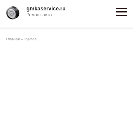
Перейти
gmkaservice.ru
к
Ремонт авто
контенту
Главная
»
Hyundai