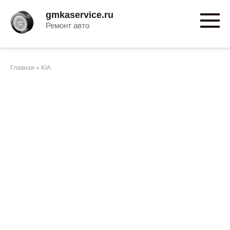
Перейти
gmkaservice.ru
к
Ремонт авто
контенту
Главная
»
KIA