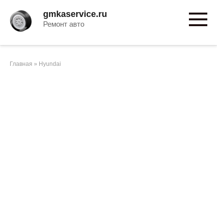
Перейти
gmkaservice.ru
к
Ремонт авто
контенту
Главная
»
Hyundai