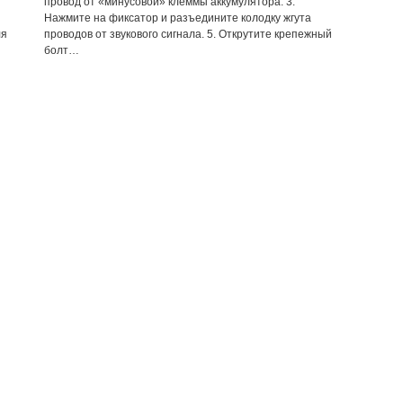
провод от «минусовой» клеммы аккумулятора. 3.
Нажмите на фиксатор и разъедините колодку жгута
ля
проводов от звукового сигнала. 5. Открутите крепежный
болт…