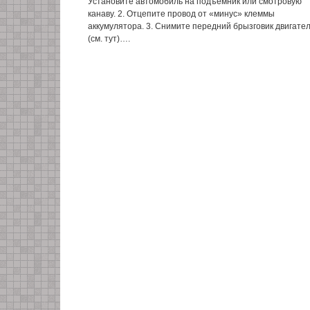
Установите автомобиль на подъемник или смотровую
канаву. 2. Отцепите провод от «минус» клеммы
аккумулятора. 3. Снимите передний брызговик двигате
(см. тут)….