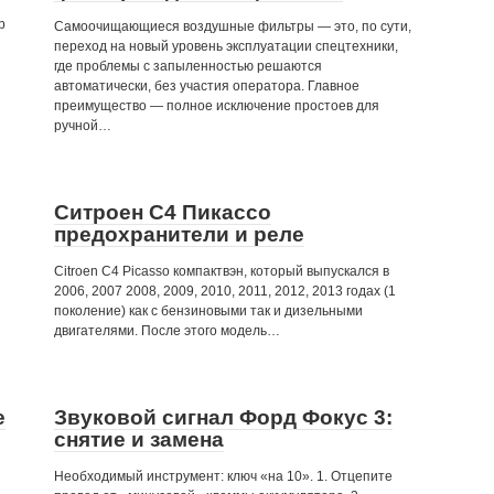
р
Самоочищающиеся воздушные фильтры — это, по сути,
переход на новый уровень эксплуатации спецтехники,
где проблемы с запыленностью решаются
автоматически, без участия оператора. Главное
преимущество — полное исключение простоев для
ручной…
Ситроен С4 Пикассо
предохранители и реле
Citroen C4 Picasso компактвэн, который выпускался в
2006, 2007 2008, 2009, 2010, 2011, 2012, 2013 годах (1
поколение) как с бензиновыми так и дизельными
двигателями. После этого модель…
е
Звуковой сигнал Форд Фокус 3:
снятие и замена
Необходимый инструмент: ключ «на 10». 1. Отцепите