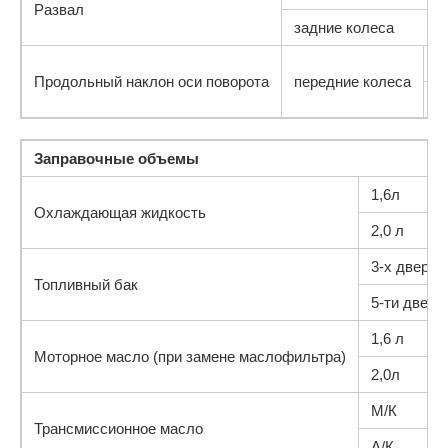
Развал
задние колеса
3
Продольный наклон оси поворота
передние колеса
5
Заправочные объемы
1,6л
Охлаждающая жидкость
2,0 л
3-х дверна
Топливный бак
5-ти дверн
1,6 л
Моторное масло (при замене маслофильтра)
2,0л
М/К
Трансмиссионное масло
А/К