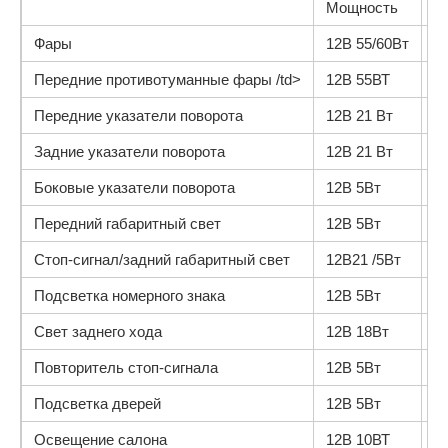
Мощность
О
Фары
12В 55/60Вт
Н
Передние противотуманные фары /td>
12В 55ВТ
Н
Передние указатели поворота
12В 21 Вт
W
Задние указатели поворота
12В 21 Вт
P
Боковые указатели поворота
12В 5Вт
W
Передний габаритный свет
12В 5Вт
W
Стоп-сигнал/задний габаритный свет
12В21 /5Вт
P
Подсветка номерного знака
12В 5Вт
W
Свет заднего хода
12В 18Вт
W
Повторитель стоп-сигнала
12В 5Вт
W
Подсветка дверей
12В 5Вт
Освещение салона
12В 10ВТ