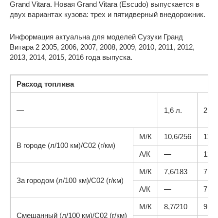
Grand Vitara. Новая Grand Vitara (Escudo) выпускается в
двух вариантах кузова: трех и пятидверный внедорожник.
Информация актуальна для моделей Сузуки Гранд
Витара 2 2005, 2006, 2007, 2008, 2009, 2010, 2011, 2012,
2013, 2014, 2015, 2016 года выпуска.
Расход топлива
—
1,6 л.
2,0 
М/К
10,6/256
11,6
В городе (л/100 км)/С02 (г/км)
А/К
—
12,1
М/К
7,6/183
7,6/
За городом (л/100 км)/С02 (г/км)
А/К
—
7,9/
М/К
8,7/210
9,1/
Смешанный (л/100 км)/С02 (г/км)