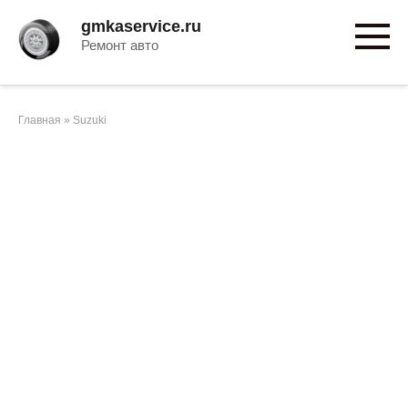
Перейти
gmkaservice.ru
к
Ремонт авто
контенту
Главная
»
Suzuki