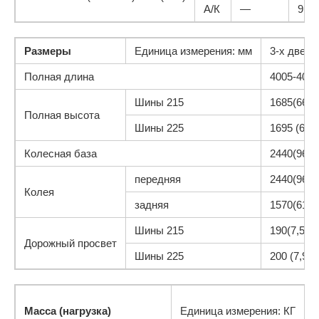
А/К
—
9,4/
Размеры
Единица измерения: мм
3-х дверн
Полная длина
4005-4050
Шины 215
1685(66,3
Полная высота
Шины 225
1695 (66,7
Колесная база
2440(96,1
передняя
2440(96,1
Колея
задняя
1570(61,8
Шины 215
190(7,5)
Дорожный просвет
Шины 225
200 (7,9)
Б
Масса (нагрузка)
Единица измерения: КГ