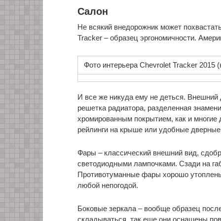
Салон
Не всякий внедорожник может похвастать
Tracker – образец эргономичности. Амер
Фото интерьера Chevrolet Tracker 2015
И все же никуда ему не деться. Внешний
решетка радиатора, разделенная знамени
хромированным покрытием, как и многие 
рейлинги на крыше или удобные дверные
Фары – классический внешний вид, сдоб
светодиодными лампочками. Сзади на габ
Противотуманные фары хорошо утоплены 
любой непогодой.
Боковые зеркала – вообще образец после
складываться, так еще они оснащены по