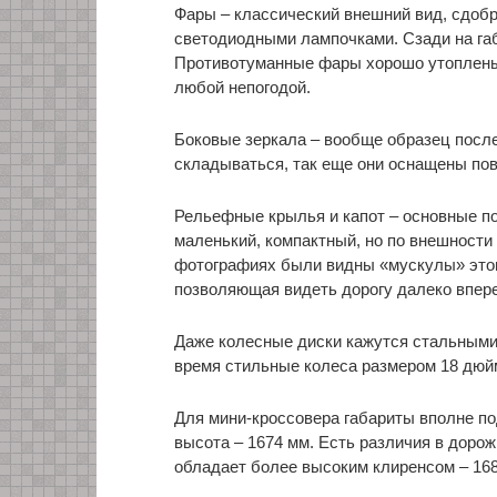
Фары – классический внешний вид, сдоб
светодиодными лампочками. Сзади на габ
Противотуманные фары хорошо утоплены 
любой непогодой.
Боковые зеркала – вообще образец после
складываться, так еще они оснащены по
Рельефные крылья и капот – основные по
маленький, компактный, но по внешности 
фотографиях были видны «мускулы» этог
позволяющая видеть дорогу далеко впер
Даже колесные диски кажутся стальными 
время стильные колеса размером 18 дюй
Для мини-кроссовера габариты вполне по
высота – 1674 мм. Есть различия в доро
обладает более высоким клиренсом – 168